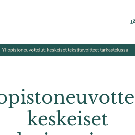
J
Yliopistoneuvottelut: keskeiset tekstitavoitteet tarkastelussa
opistoneuvotte
keskeiset