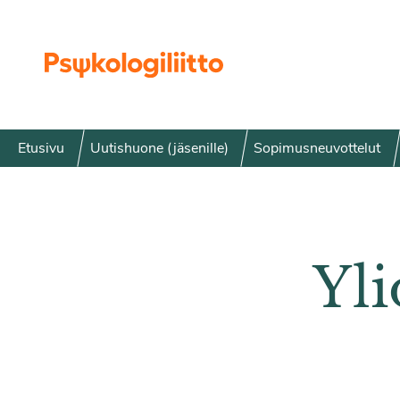
Siirry sisältöön
Etusivu
Uutishuone (jäsenille)
Sopimusneuvottelut
Yli