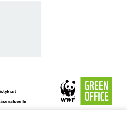
istykset
jäsenalueelle
ykologi
aselosteet