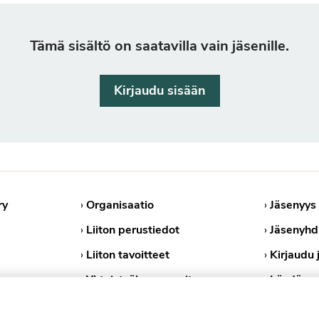
Tämä sisältö on saatavilla vain jäsenille.
Kirjaudu sisään
ry
›
Organisaatio
›
Jäsenyys
›
Liiton perustiedot
›
Jäsenyhd
›
Liiton tavoitteet
›
Kirjaudu 
›
Yhteistyökumppanit
›
Löydä ps
›
Medialle
›
Tietosuoj