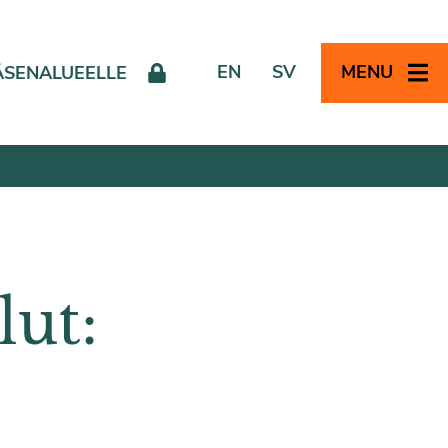
EN
SV
MENU
ÄSENALUEELLE
lut: