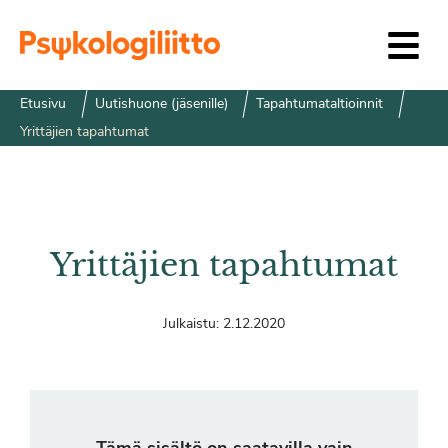
Siirry sisältöön
Etusivu
Uutishuone (jäsenille)
Tapahtumataltioinnit
Yrittäjien tapahtumat
Yrittäjien tapahtumat
Julkaistu:
2.12.2020