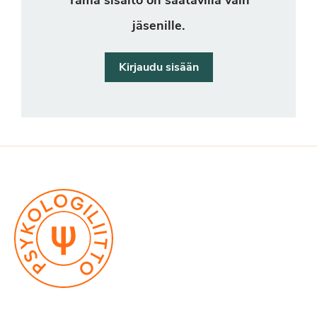
Tämä sisältö on saatavilla vain
jäsenille.
Kirjaudu sisään