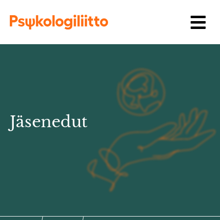
Siirry sisältöön
Jäsenedut