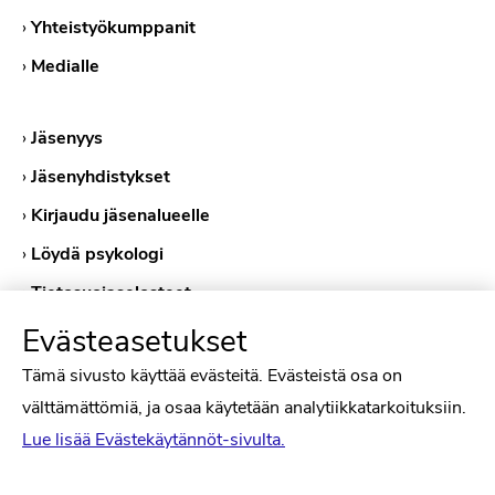
›
Yhteistyökumppanit
›
Medialle
›
Jäsenyys
›
Jäsenyhdistykset
›
Kirjaudu jäsenalueelle
›
Löydä psykologi
›
Tietosuojaselosteet
›
Evästekäytännöt
Evästeasetukset
Tämä sivusto käyttää evästeitä. Evästeistä osa on
välttämättömiä, ja osaa käytetään analytiikkatarkoituksiin.
Lue lisää Evästekäytännöt-sivulta.