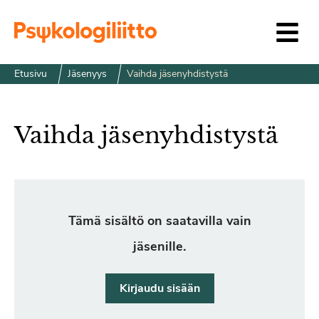
Siirry sisältöön
Etusivu
Jäsenyys
Vaihda jäsenyhdistystä
Vaihda jäsenyhdistystä
Tämä sisältö on saatavilla vain
jäsenille.
Kirjaudu sisään