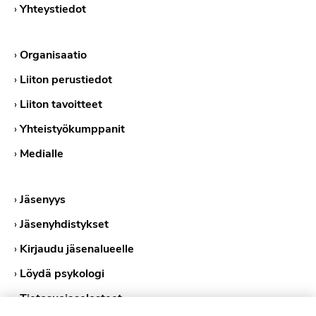
›
Yhteystiedot
›
Organisaatio
›
Liiton perustiedot
›
Liiton tavoitteet
›
Yhteistyökumppanit
›
Medialle
›
Jäsenyys
›
Jäsenyhdistykset
›
Kirjaudu jäsenalueelle
›
Löydä psykologi
›
Tietosuojaselosteet