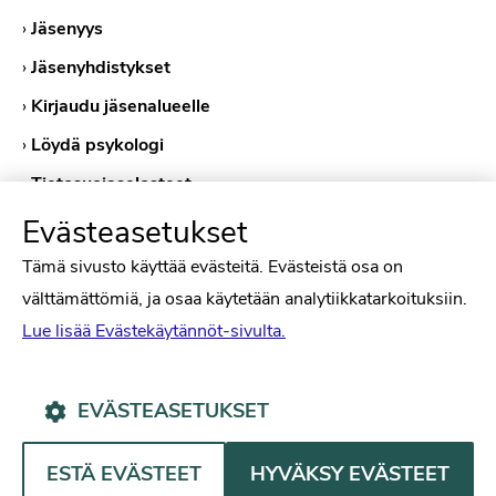
›
Jäsenyys
›
Jäsenyhdistykset
›
Kirjaudu jäsenalueelle
›
Löydä psykologi
›
Tietosuojaselosteet
›
Evästekäytännöt
Evästeasetukset
Tämä sivusto käyttää evästeitä. Evästeistä osa on
välttämättömiä, ja osaa käytetään analytiikkatarkoituksiin.
Lue lisää Evästekäytännöt-sivulta.
EVÄSTEASETUKSET
Psykologiliitto Facebookissa
Psykologiliitto Instagramissa
Psykologiliitto LinkedInissä
Psykologiliitto Bluesk
ESTÄ EVÄSTEET
HYVÄKSY EVÄSTEET