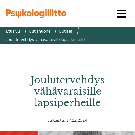
Siirry sisältöön
Etusivu
Uutishuone
Uutiset
Joulutervehdys vähävaraisille lapsiperheille
Joulutervehdys
vähävaraisille
lapsiperheille
Julkaistu:
17.12.2024