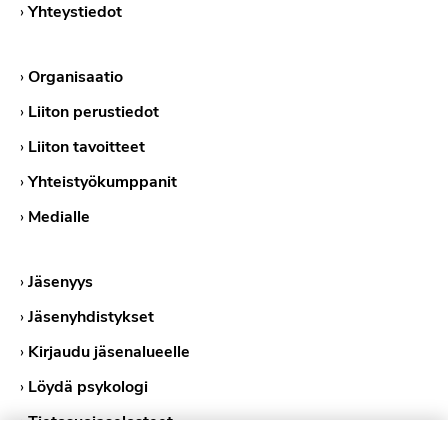
›
Yhteystiedot
›
Organisaatio
›
Liiton perustiedot
›
Liiton tavoitteet
›
Yhteistyökumppanit
›
Medialle
›
Jäsenyys
›
Jäsenyhdistykset
›
Kirjaudu jäsenalueelle
›
Löydä psykologi
›
Tietosuojaselosteet