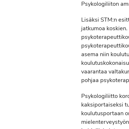
Psykologiliiton a
Lisäksi STM:n esit
jatkumoa koskien. 
psykoterapeuttikou
psykoterapeuttikou
asema niin koulutu
koulutuskokonaisuu
vaarantaa valtakun
pohjaa psykoterap
Psykologiliitto ko
kaksiportaiseksi 
koulutusportaan o
mielenterveystyön