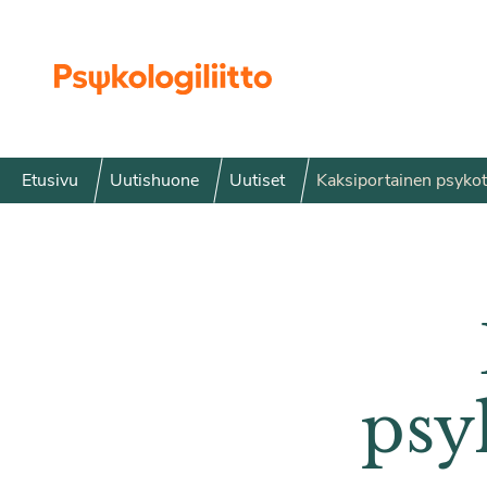
Siirry sisältöön
Etusivu
Uutishuone
Uutiset
Kaksiportainen psykote
psy