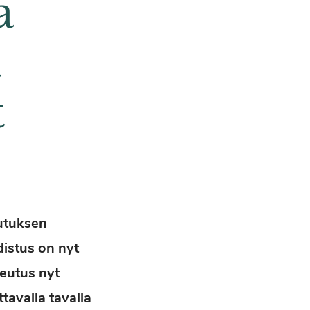
a
a
t
lutuksen
distus on nyt
teutus nyt
tavalla tavalla