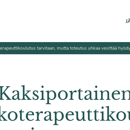
J
rapeuttikoulutus tarvitaan, mutta toteutus uhkaa vesittää hyödy
Kaksiportaine
koterapeuttiko