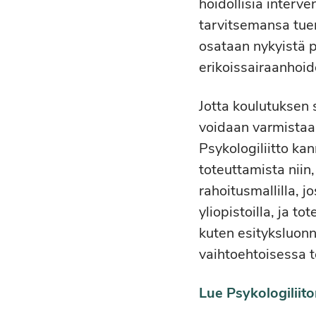
hoidollisia interv
tarvitsemansa tuen
osataan nykyistä p
erikoissairaanhoido
Jotta koulutuksen s
voidaan varmistaa
Psykologiliitto ka
toteuttamista niin
rahoitusmallilla, 
yliopistoilla, ja t
kuten esityksluonn
vaihtoehtoisessa 
Lue Psykologiliit