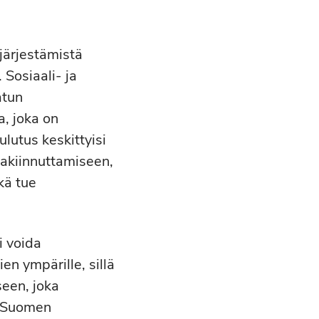
järjestämistä
Sosiaali- ja
atun
, joka on
lutus keskittyisi
 vakiinnuttamiseen,
kä tue
i voida
n ympärille, sillä
een, joka
a Suomen