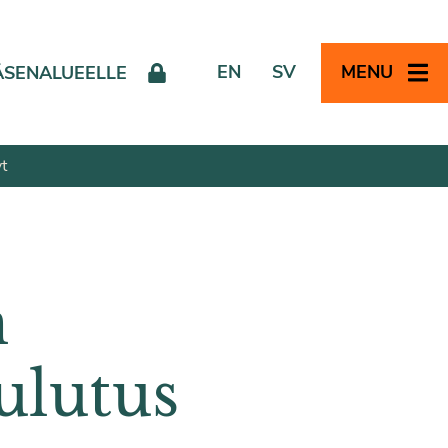
EN
SV
MENU
ÄSENALUEELLE
t
n
ulutus