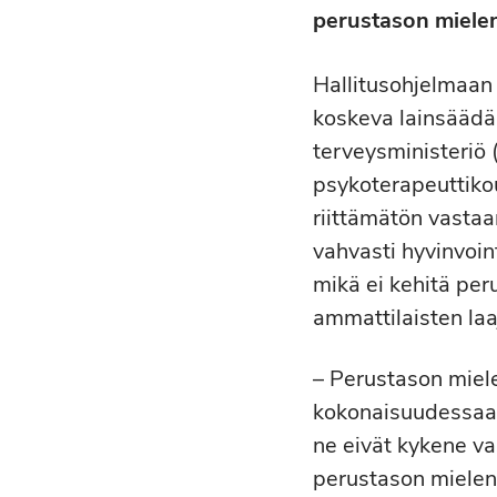
perustason mielen
Hallitusohjelmaan 
koskeva lainsäädän
terveysministeriö 
psykoterapeuttiko
riittämätön vastaa
vahvasti hyvinvoin
mikä ei kehitä pe
ammattilaisten la
– Perustason miele
kokonaisuudessaan 
ne eivät kykene v
perustason mielen