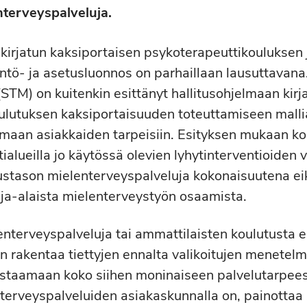
terveyspalveluja.
kirjatun kaksiportaisen psykoterapeuttikouluksen 
tö- ja asetusluonnos on parhaillaan lausuttavana. 
(STM) on kuitenkin esittänyt hallitusohjelmaan kirj
ulutuksen kaksiportaisuuden toteuttamiseen mallia
maan asiakkaiden tarpeisiin. Esityksen mukaan kou
tialueilla jo käytössä olevien lyhytinterventioiden
rustason mielenterveyspalveluja kokonaisuutena ei
aja-alaista mielenterveystyön osaamista.
nterveyspalveluja tai ammattilaisten koulutusta e
rakentaa tiettyjen ennalta valikoitujen menetelmie
astaamaan koko siihen moninaiseen palvelutarpees
terveyspalveluiden asiakaskunnalla on, painotta