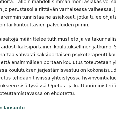
entioita. Tällöin mahdollisimman moni asiakas voi 
 jo perustasolla riittävän varhaisessa vaiheessa, j
aremmin tunnistaa ne asiakkaat, jotka tulee ohjat
n tai kuntouttavien palveluiden piiriin.
isältöjä määrittelee tutkimustieto ja valtakunnallis
 aidosti kaksiportainen koulutuksellinen jatkumo,
nnattaa vahvasti kaksiportaisen psykoterapeuttiko
, että ensimmäisen portaan koulutus toteutetaan y
jossa koulutuksen järjestämisvastuu on kokonaisu
oteutus tehdään tiiviissä yhteistyössä hyvinvointial
okseen sisältyvässä Opetus- ja kulttuuriministeri
toteuttamistavassa on ehdotettu.
on lausunto