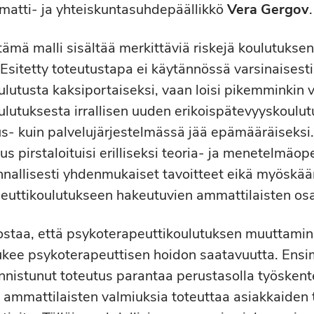
mmatti- ja yhteiskuntasuhdepäällikkö
Vera Gergov
.
tämä malli sisältää merkittäviä riskejä koulutuksen
Esitetty toteutustapa ei käytännössä varsinaisesti
lutusta kaksiportaiseksi, vaan loisi pikemminkin 
lutuksesta irrallisen uuden erikoispätevyyskoulut
s- kuin palvelujärjestelmässä jää epämääräiseksi
s pirstaloituisi erilliseksi teoria- ja menetelmäop
nallisesti yhdenmukaiset tavoitteet eikä myöskää
euttikoulutukseen hakeutuvien ammattilaisten os
rostaa, että psykoterapeuttikoulutuksen muuttamin
tukee psykoterapeuttisen hoidon saatavuutta. Ens
nnistunut toteutus parantaa perustasolla työskent
 ammattilaisten valmiuksia toteuttaa asiakkaiden