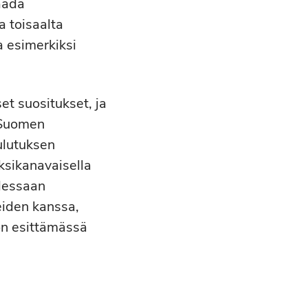
saada
a toisaalta
a esimerkiksi
et suositukset, ja
 Suomen
ulutuksen
ksikanavaisella
udessaan
ueiden kanssa,
ön esittämässä