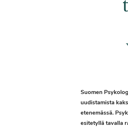
Suomen Psykologil
uudistamista kaksi
etenemässä. Psykol
esitetyllä tavalla