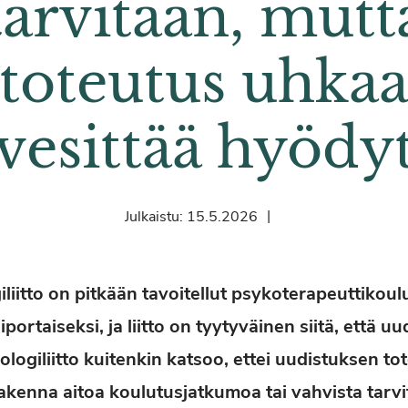
tarvitaan, mutt
toteutus uhka
vesittää hyödy
|
Julkaistu:
15.5.2026
iitto on pitkään tavoitellut psykoterapeuttikou
portaiseksi, ja liitto on tyytyväinen siitä, että uu
ogiliitto kuitenkin katsoo, ettei uudistuksen to
 rakenna aitoa koulutusjatkumoa tai vahvista tarvit