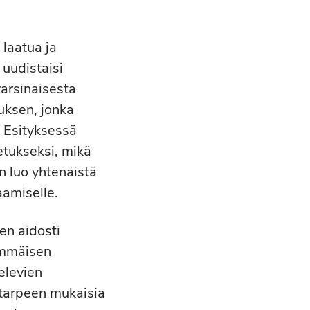
 laatua ja
 uudistaisi
varsinaisesta
uksen, jonka
. Esityksessä
etukseksi, mikä
n luo yhtenäistä
aamiselle.
en aidosti
immäisen
elevien
 tarpeen mukaisia