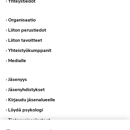
›
Yhteystiedot
›
Organisaatio
›
Liiton perustiedot
›
Liiton tavoitteet
›
Yhteistyökumppanit
›
Medialle
›
Jäsenyys
›
Jäsenyhdistykset
›
Kirjaudu jäsenalueelle
›
Löydä psykologi
›
Tietosuojaselosteet