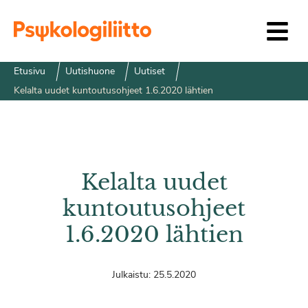
Siirry sisältöön
Etusivu
Uutishuone
Uutiset
Kelalta uudet kuntoutusohjeet 1.6.2020 lähtien
Kelalta uudet
kuntoutusohjeet
1.6.2020 lähtien
Julkaistu:
25.5.2020