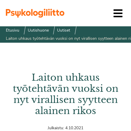
Siirry sisältöön
Etusivu
Uutishuone
Uutiset
Laiton uhkaus työtehtävän vuoksi on nyt virallisen syytteen alainen r
Laiton uhkaus
työtehtävän vuoksi on
nyt virallisen syytteen
alainen rikos
Julkaistu:
4.10.2021