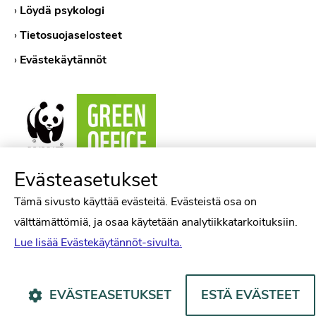
›
Löydä psykologi
›
Tietosuojaselosteet
›
Evästekäytännöt
Evästeasetukset
Tämä sivusto käyttää evästeitä. Evästeistä osa on
Psykologiliitto Facebookissa
Psykologiliitto Instagramissa
Psykologiliitto LinkedInissä
Psykologiliitto Bluesk
välttämättömiä, ja osaa käytetään analytiikkatarkoituksiin.
Lue lisää Evästekäytännöt-sivulta.
EVÄSTEASETUKSET
ESTÄ EVÄSTEET