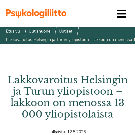
Siirry sisältöön
Etusivu
Uutishuone
Uutiset
Lakkovaroitus Helsingin ja Turun yliopistoon – lakkoon on menossa 1
Lakkovaroitus Helsingin
ja Turun yliopistoon –
lakkoon on menossa 13
000 yliopistolaista
Julkaistu:
12.5.2025