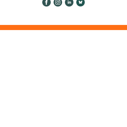
Psykologiliitto Facebookissa
Psykologiliitto Instagramissa
Psykologiliitto LinkedInissä
Psykologiliitto Bluesk