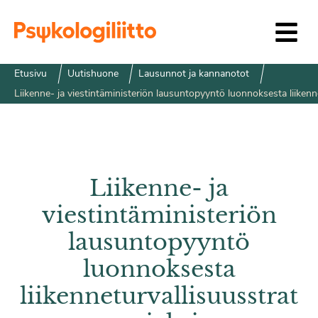
Siirry sisältöön
Etusivu
Uutishuone
Lausunnot ja kannanotot
Liikenne- ja viestintäministeriön lausuntopyyntö luonnoksesta liikenn
Liikenne- ja
viestintäministeriön
lausuntopyyntö
luonnoksesta
liikenneturvallisuusstrat