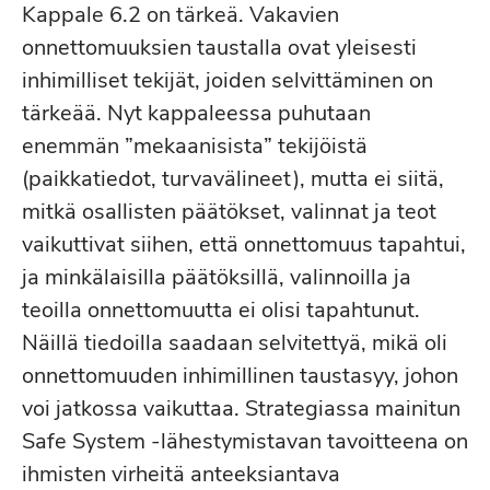
Kappale 6.2 on tärkeä. Vakavien
onnettomuuksien taustalla ovat yleisesti
inhimilliset tekijät, joiden selvittäminen on
tärkeää. Nyt kappaleessa puhutaan
enemmän ”mekaanisista” tekijöistä
(paikkatiedot, turvavälineet), mutta ei siitä,
mitkä osallisten päätökset, valinnat ja teot
vaikuttivat siihen, että onnettomuus tapahtui,
ja minkälaisilla päätöksillä, valinnoilla ja
teoilla onnettomuutta ei olisi tapahtunut.
Näillä tiedoilla saadaan selvitettyä, mikä oli
onnettomuuden inhimillinen taustasyy, johon
voi jatkossa vaikuttaa. Strategiassa mainitun
Safe System -lähestymistavan tavoitteena on
ihmisten virheitä anteeksiantava