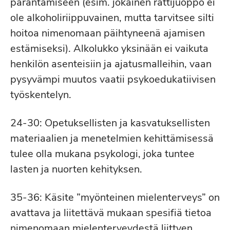
parantamiseen (esim. jokainen rattijuoppo ei
ole alkoholiriippuvainen, mutta tarvitsee silti
hoitoa nimenomaan päihtyneenä ajamisen
estämiseksi). Alkolukko yksinään ei vaikuta
henkilön asenteisiin ja ajatusmalleihin, vaan
pysyvämpi muutos vaatii psykoedukatiivisen
työskentelyn.
24-30: Opetuksellisten ja kasvatuksellisten
materiaalien ja menetelmien kehittämisessä
tulee olla mukana psykologi, joka tuntee
lasten ja nuorten kehityksen.
35-36: Käsite ”myönteinen mielenterveys” on
avattava ja liitettävä mukaan spesifiä tietoa
nimenomaan mielenterveydestä liittyen