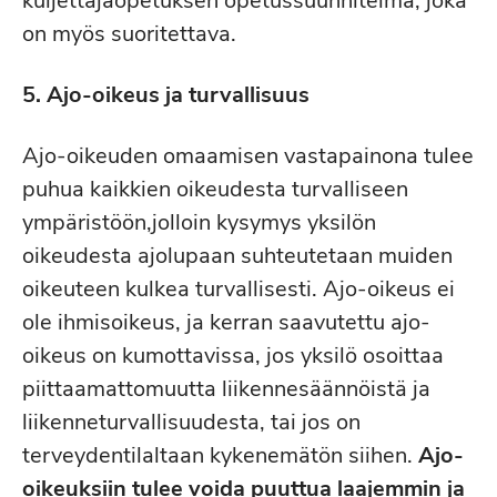
kuljettajaopetuksen opetussuunnitelma, joka
on myös suoritettava.
5. Ajo-oikeus ja turvallisuus
Ajo-oikeuden omaamisen vastapainona tulee
puhua kaikkien oikeudesta turvalliseen
ympäristöön,jolloin kysymys yksilön
oikeudesta ajolupaan suhteutetaan muiden
oikeuteen kulkea turvallisesti. Ajo-oikeus ei
ole ihmisoikeus, ja kerran saavutettu ajo-
oikeus on kumottavissa, jos yksilö osoittaa
piittaamattomuutta liikennesäännöistä ja
liikenneturvallisuudesta, tai jos on
terveydentilaltaan kykenemätön siihen.
Ajo-
oikeuksiin tulee voida puuttua laajemmin ja