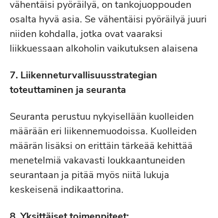
vähentäisi pyöräilyä, on tankojuoppouden
osalta hyvä asia. Se vähentäisi pyöräilyä juuri
niiden kohdalla, jotka ovat vaaraksi
liikkuessaan alkoholin vaikutuksen alaisena
7. Liikenneturvallisuusstrategian
toteuttaminen ja seuranta
Seuranta perustuu nykyisellään kuolleiden
määrään eri liikennemuodoissa. Kuolleiden
määrän lisäksi on erittäin tärkeää kehittää
menetelmiä vakavasti loukkaantuneiden
seurantaan ja pitää myös niitä lukuja
keskeisenä indikaattorina.
8. Yksittäiset toimenpiteet: