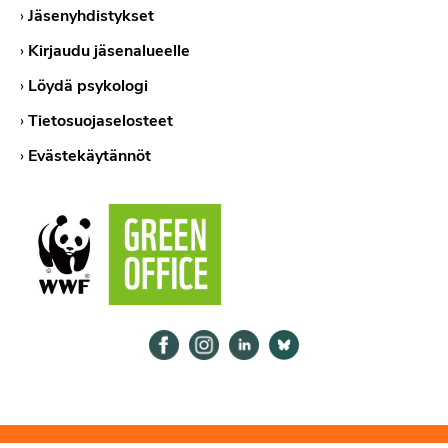
›
Jäsenyhdistykset
›
Kirjaudu jäsenalueelle
›
Löydä psykologi
›
Tietosuojaselosteet
›
Evästekäytännöt
Psykologiliitto Facebookissa
Psykologiliitto Instagramissa
Psykologiliitto LinkedInissä
Psykologiliitto Bluesk