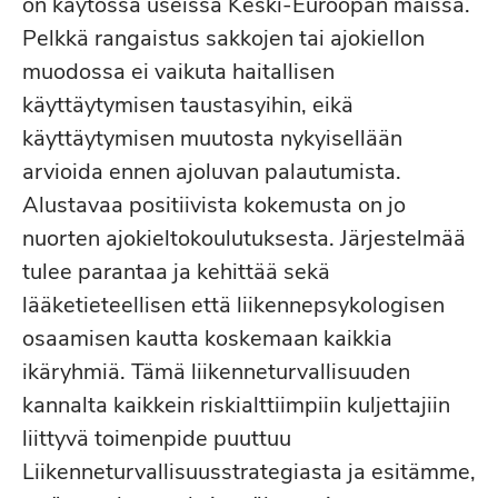
on käytössä useissa Keski-Euroopan maissa.
Pelkkä rangaistus sakkojen tai ajokiellon
muodossa ei vaikuta haitallisen
käyttäytymisen taustasyihin, eikä
käyttäytymisen muutosta nykyisellään
arvioida ennen ajoluvan palautumista.
Alustavaa positiivista kokemusta on jo
nuorten ajokieltokoulutuksesta. Järjestelmää
tulee parantaa ja kehittää sekä
lääketieteellisen että liikennepsykologisen
osaamisen kautta koskemaan kaikkia
ikäryhmiä. Tämä liikenneturvallisuuden
kannalta kaikkein riskialttiimpiin kuljettajiin
liittyvä toimenpide puuttuu
Liikenneturvallisuusstrategiasta ja esitämme,