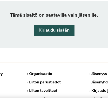
Tämä sisältö on saatavilla vain jäsenille.
Kirjaudu sisään
ry
›
Organisaatio
›
Jäsenyys
›
Liiton perustiedot
›
Jäsenyhd
›
Liiton tavoitteet
›
Kirjaudu 
›
Yhteistyökumppanit
›
Löydä ps
›
Medialle
›
Tietosuoj