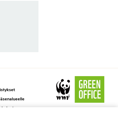
istykset
jäsenalueelle
ykologi
aselosteet