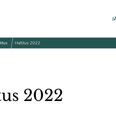
J
litus
Hallitus 2022
tus 2022