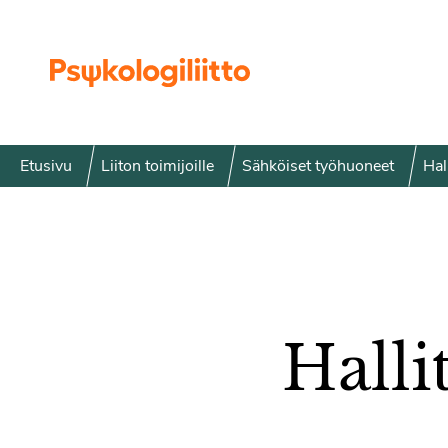
Siirry sisältöön
Etusivu
Liiton toimijoille
Sähköiset työhuoneet
Hal
Halli