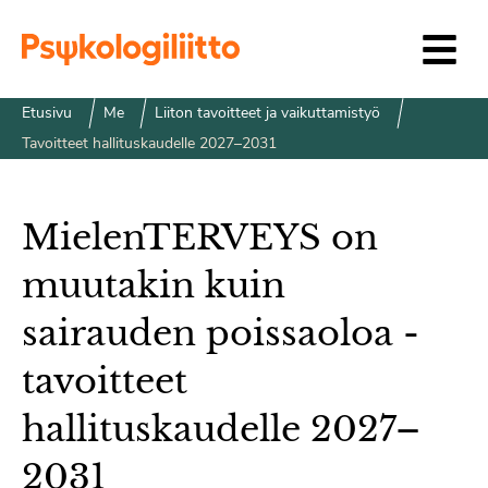
Siirry sisältöön
Etusivu
Me
Liiton tavoitteet ja vaikuttamistyö
Tavoitteet hallituskaudelle 2027–2031
MielenTERVEYS on
muutakin kuin
sairauden poissaoloa -
tavoitteet
hallituskaudelle 2027–
2031