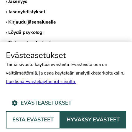
›
Jäsenyys
›
Jäsenyhdistykset
›
Kirjaudu jäsenalueelle
›
Löydä psykologi
›
Tietosuojaselosteet
›
Evästekäytännöt
Evästeasetukset
Tämä sivusto käyttää evästeitä. Evästeistä osa on
välttämättömiä, ja osaa käytetään analytiikkatarkoituksiin.
Lue lisää Evästekäytännöt-sivulta.
EVÄSTEASETUKSET
Psykologiliitto Facebookissa
Psykologiliitto Instagramissa
Psykologiliitto LinkedInissä
Psykologiliitto Bluesk
ESTÄ EVÄSTEET
HYVÄKSY EVÄSTEET