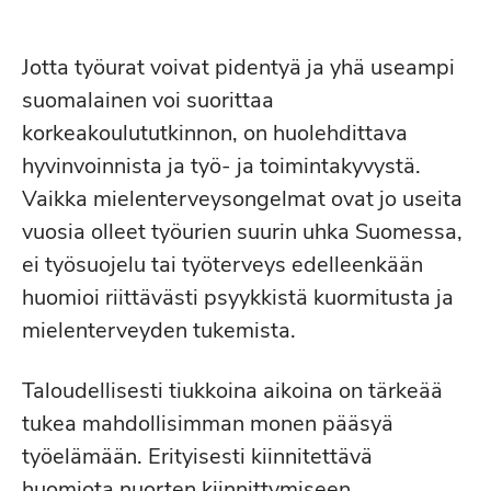
kattaa valtion rahoituksella
vastaavasti
ensimmäisen tason
pätevyys
.
indikaattoreita
kuin lääketieteen
opiskelijoiden
mielenterveysperusteisten
harjoittelu.
Jotta työurat voivat pidentyä ja yhä useampi
työkyvyttömyyseläkkäiden
suomalainen voi suorittaa
mittaamisen rinnalle.
Erikoispsykologien asema
korkeakoulututkinnon, on huolehdittava
palvelujärjestelmässä
hyvinvoinnista ja työ- ja toimintakyvystä.
Sosiaalihuollon asiakkaat jäävät usein
Mielenterveysvaikutusten
Vaikka mielenterveysongelmat ovat jo useita
vaille riittävää
tukea erityisesti
ennakkoarviointi
Erikoispsykologien asema tulee
vuosia olleet työurien suurin uhka Suomessa,
mielenterveyteen liittyvissä haasteissa.
vakiinnuttaa
laillistuksen tai
ei työsuojelu tai työterveys edelleenkään
Palvelujärjestelmän pirstaleisuus
Kansalaisten mielenterveyteen
nimikesuojauksen kautta
muiden
huomioi riittävästi psyykkistä kuormitusta ja
viivästyttää arviointia
sekä tarpeen
vaikutetaan kaikkien
hallinnonalojen
Pohjoismaiden tapaan.
mielenterveyden tukemista.
mukaisen tuen oikea-aikaista
päätöksillä ja lainsäädäntömuutoksilla,
Erikoispsykologien aseman
saatavuutta.
Vahvistetaan lapsiperheille
mikä
jää usein huomioimatta uudistuksia
Taloudellisesti tiukkoina aikoina on tärkeää
selkiyttäminen ja
kohdennettujen sosiaalihuollon
valmisteltaessa.
tukea mahdollisimman monen pääsyä
erityisasiantuntemuksen tunnistaminen
palveluiden
moniammatillisuutta
Mielenterveysvaikutusten arvioinnin
työelämään. Erityisesti kiinnitettävä
mahdollistavat työtehtävien jakamisen
hyödyntämällä lakisääteisesti myös
(MIVA) avulla pyritään arvioimaan
huomiota nuorten kiinnittymiseen
palvelujärjestelmässä