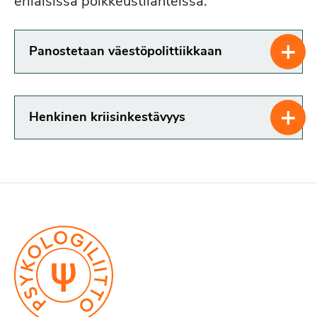
erilaisissa poikkeustilanteissa.
+
Panostetaan väestöpolittiikkaan
+
Henkinen kriisinkestävyys