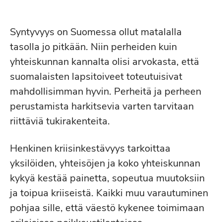
erikoissairaanhoidon
laatua säätämällä
velvoite laatia jokaiselle
potilaalle
yksilöllinen hoitosuunnitelma
, jonka
Syntyvyys on Suomessa ollut matalalla
toteutumista ja hoidon vaikuttavuutta
tasolla jo pitkään. Niin perheiden kuin
seurataan.
Suunnitelman tulee
yhteiskunnan kannalta olisi arvokasta, että
määritellä hoidon tavoitteet,
suomalaisten lapsitoiveet toteutuisivat
toteutustapa ja arviointi. Velvoitteen
mahdollisimman hyvin. Perheitä ja perheen
tarkoituksena on
vahvistaa psykiatrisen
perustamista harkitsevia varten tarvitaan
erikoissairaanhoidon laatua ja
riittäviä tukirakenteita.
vaikuttavuutta sekä varmistaa, että
Henkinen kriisinkestävyys tarkoittaa
hoitotakuun
täyttyminen perustuu
yksilöiden, yhteisöjen ja koko yhteiskunnan
suunnitelmalliseen ja arvioidun
tarpeen
kykyä kestää painetta, sopeutua muutoksiin
mukaiseen hoitoon.
ja toipua kriiseistä. Kaikki muu varautuminen
pohjaa sille, että väestö kykenee toimimaan