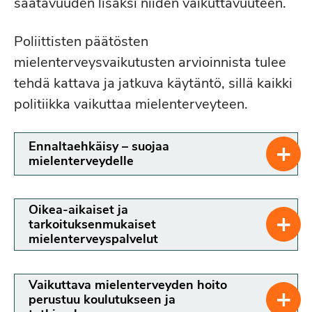
saatavuuden lisäksi niiden vaikuttavuuteen.
Poliittisten päätösten
mielenterveysvaikutusten arvioinnista tulee
tehdä kattava ja jatkuva käytäntö, sillä kaikki
politiikka vaikuttaa mielenterveyteen.
+
Ennaltaehkäisy – suojaa
mielenterveydelle
HYTE-indikaattorit
Oikea-aikaiset ja
+
Vaikuttava mielenterveyden tukeminen
tarkoituksenmukaiset
mielenterveyspalvelut
alkaa
mielenterveyden edistämisestä ja
ongelmien
ennaltaehkäisystä.
Hyvinvointialueita ja kuntia tulee
Vaikuttava mielenterveyden hoito
+
Selkiytetään Terapiatakuun
perustuu koulutukseen ja
kannustaa panostamaan