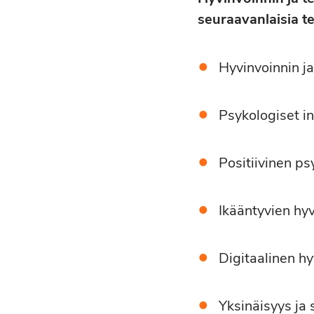
seuraavanlaisia 
Hyvinvoinnin j
Psykologiset i
Positiivinen ps
Ikääntyvien hy
Digitaalinen hy
Yksinäisyys ja