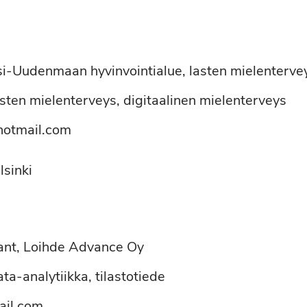
si-Uudenmaan hyvinvointialue, lasten mielenterve
asten mielenterveys, digitaalinen mielenterveys
hotmail.com
lsinki
ant, Loihde Advance Oy
ata-analytiikka, tilastotiede
ail.com