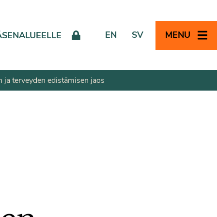
EN
SV
MENU
ÄSENALUEELLE
 ja terveyden edistämisen jaos