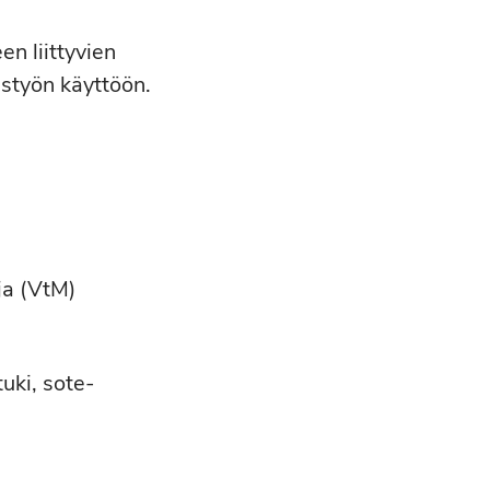
n liittyvien
amistyön käyttöön.
ja (VtM)
uki, sote-