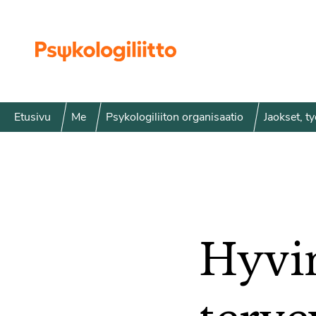
Siirry sisältöön
Etusivu
Me
Psykologiliiton organisaatio
Jaokset, t
Hyvin