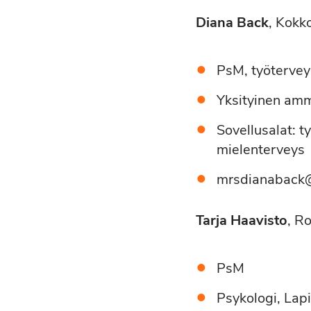
Diana Back
, Kokk
PsM, työtervey
Yksityinen amma
Sovellusalat: t
mielenterveys
mrsdianaback
Tarja Haavisto
, R
PsM
Psykologi, Lapi