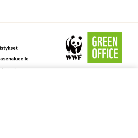
istykset
jäsenalueelle
ykologi
aselosteet
ytännöt
kyssa