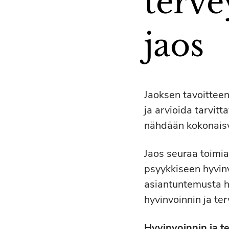
terve
jaos
Jaoksen tavoittee
ja arvioida tarvitt
nähdään kokonaisv
Jaos seuraa toimial
psyykkiseen hyvin
asiantuntemusta h
hyvinvoinnin ja te
Hyvinvoinnin ja t