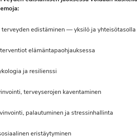
teemoja:
a terveyden edistäminen — yksilö ja yhteisötasoll
nterventiot elämäntapaohjauksessa
ykologia ja resilienssi
vinvointi, terveyserojen kaventaminen
vinvointi, palautuminen ja stressinhallinta
 sosiaalinen eristäytyminen