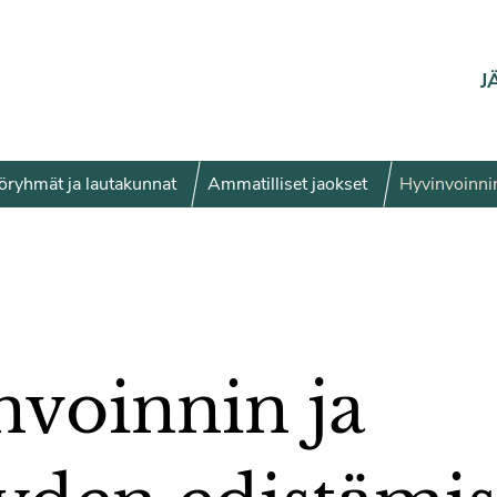
J
yöryhmät ja lautakunnat
Ammatilliset jaokset
Hyvinvoinnin
voinnin ja