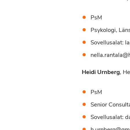
PsM
Psykologi, Län
Sovellusalat: l
nella.rantala@
Heidi Urnberg
, He
PsM
Senior Consult
Sovellusalat: d
h.urnberg@gm