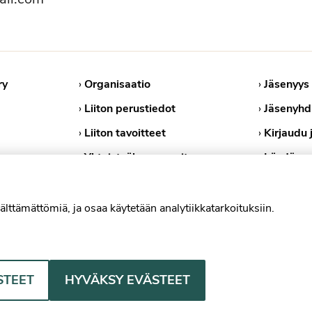
ry
›
Organisaatio
›
Jäsenyys
›
Liiton perustiedot
›
Jäsenyhd
›
Liiton tavoitteet
›
Kirjaudu 
›
Yhteistyökumppanit
›
Löydä ps
›
Medialle
›
Tietosuoj
›
Evästekä
älttämättömiä, ja osaa käytetään analytiikkatarkoituksiin.
Psykologiliitto Facebookissa
Psykologiliitto Instagramissa
Psykologiliitto LinkedInissä
Psykologiliitto Blues
STEET
HYVÄKSY EVÄSTEET