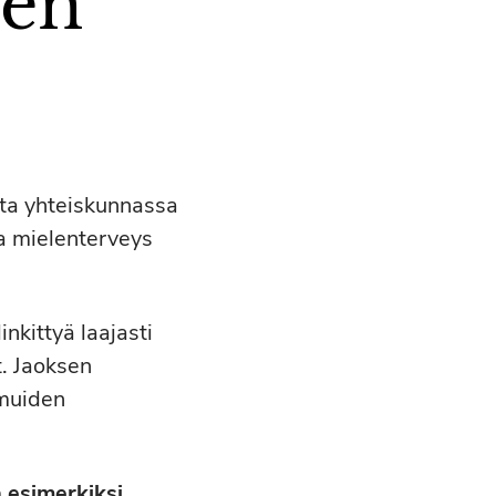
sen
sta yhteiskunnassa
ja mielenterveys
inkittyä laajasti
. Jaoksen
 muiden
 esimerkiksi