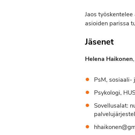
Jaos työskentelee 
asioiden parissa t
Jäsenet
Helena Haikonen
PsM, sosiaali-
Psykologi, HUS
Sovellusalat: 
palvelujärjest
hhaikonen@gm