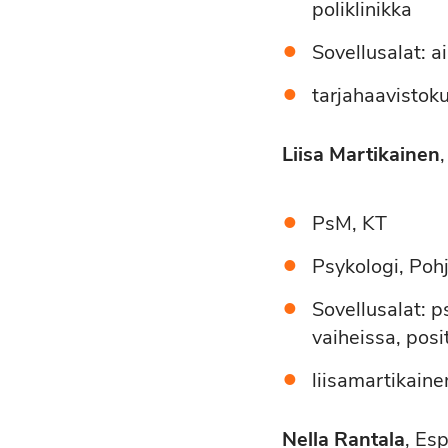
poliklinikka
Sovellusalat: a
tarjahaavisto
Liisa Martikainen
PsM, KT
Psykologi, Pohj
Sovellusalat: p
vaiheissa, posi
liisamartikai
Nella Rantala
, Es