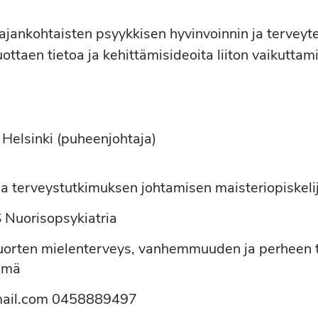
ajankohtaisten psyykkisen hyvinvoinnin ja terveytee
uottaen tietoa ja kehittämisideoita liiton vaikutt
, Helsinki (puheenjohtaja)
 ja terveystutkimuksen johtamisen maisteriopiskeli
 Nuorisopsykiatria
nuorten mielenterveys, vanhemmuuden ja perheen t
elmä
ail.com 0458889497