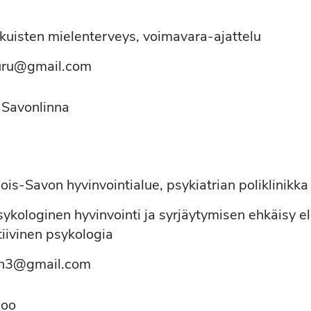
ikuisten mielenterveys, voimavara-ajattelu
kuru@gmail.com
, Savonlinna
ois-Savon hyvinvointialue, psykiatrian poliklinikka
sykologinen hyvinvointi ja syrjäytymisen ehkäisy 
tiivinen psykologia
nen3@gmail.com
poo