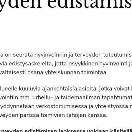
yden edistämi
na on seurata hyvinvoinnin ja terveyden toteutumi
avia edistysaskeleita, jotta psyykkinen hyvinvointi 
altaisesti osana yhteiskunnan toimintaa.
ueelle kuuluvia ajankohtaisia asioita, jotka voivat l
vointiin mm. urheilu- ja taidemaailman tapahtumat
yödynnetään verkostoitumisessa ja yhteistyössä
rveyden parissa toimivien tahojen kanssa.
erveyden edistämisen jaoksessa voidaan käsitellä