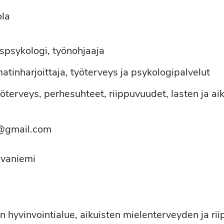
ola
spsykologi, työnohjaaja
tinharjoittaja, työterveys ja psykologipalvelut
yöterveys, perhesuhteet, riippuvuudet, lasten ja ai
@gmail.com
ovaniemi
n hyvinvointialue, aikuisten mielenterveyden ja ri