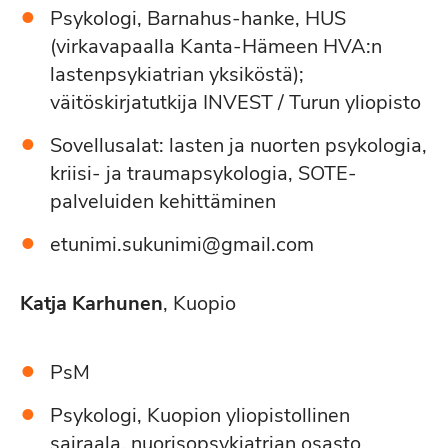
Psykologi, Barnahus-hanke, HUS
(virkavapaalla Kanta-Hämeen HVA:n
lastenpsykiatrian yksiköstä);
väitöskirjatutkija INVEST / Turun yliopisto
Sovellusalat: lasten ja nuorten psykologia,
kriisi- ja traumapsykologia, SOTE-
palveluiden kehittäminen
etunimi.sukunimi@gmail.com
Katja Karhunen
, Kuopio
PsM
Psykologi, Kuopion yliopistollinen
sairaala, nuorisopsykiatrian osasto