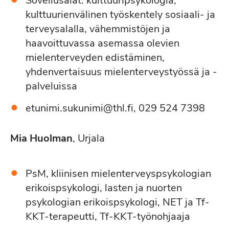
Sovellusalat: kulttuuripsykologia,
kulttuurienvälinen työskentely sosiaali- ja
terveysalalla, vähemmistöjen ja
haavoittuvassa asemassa olevien
mielenterveyden edistäminen,
yhdenvertaisuus mielenterveystyössä ja -
palveluissa
etunimi.sukunimi@thl.fi, 029 524 7398
Mia Huolman
, Urjala
PsM, kliinisen mielenterveyspsykologian
erikoispsykologi, lasten ja nuorten
psykologian erikoispsykologi, NET ja Tf-
KKT-terapeutti, Tf-KKT-työnohjaaja