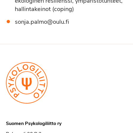
ekologinen resilienssi, ympäristötunteet,
hallintakeinot (coping)
sonja.palmo@oulu.fi
Suomen Psykologiliitto ry