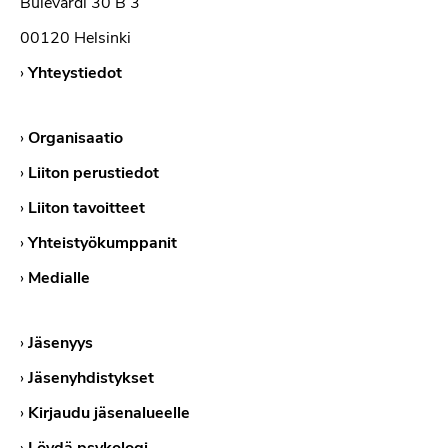
Bulevardi 30 B 3
00120 Helsinki
›
Yhteystiedot
›
Organisaatio
›
Liiton perustiedot
›
Liiton tavoitteet
›
Yhteistyökumppanit
›
Medialle
›
Jäsenyys
›
Jäsenyhdistykset
›
Kirjaudu jäsenalueelle