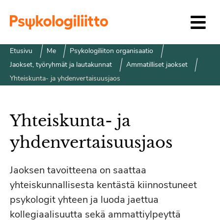
Siirry sisältöön
Etusivu
Me
Psykologiliiton organisaatio
Jaokset, työryhmät ja lautakunnat
Ammatilliset jaokset
Yhteiskunta- ja yhdenvertaisuusjaos
Yhteiskunta- ja
yhdenvertaisuusjaos
Jaoksen tavoitteena on saattaa
yhteiskunnallisesta kentästä kiinnostuneet
psykologit yhteen ja luoda jaettua
kollegiaalisuutta sekä ammattiylpeyttä