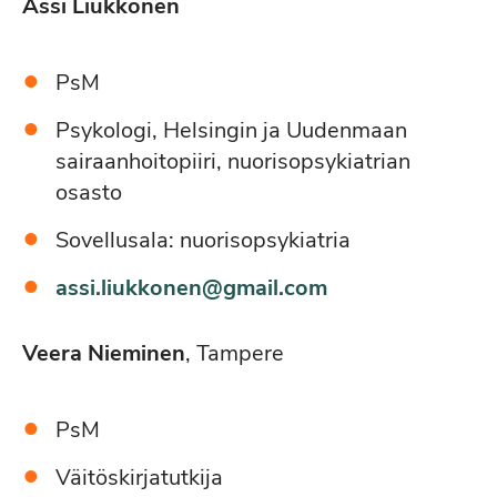
Assi Liukkonen
PsM
Psykologi, Helsingin ja Uudenmaan
sairaanhoitopiiri, nuorisopsykiatrian
osasto
Sovellusala: nuorisopsykiatria
assi.liukkonen@gmail.com
Veera Nieminen
, Tampere
PsM
Väitöskirjatutkija