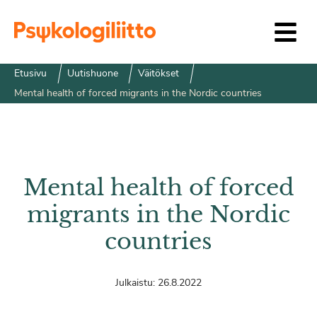
Siirry sisältöön
Etusivu
Uutishuone
Väitökset
Mental health of forced migrants in the Nordic countries
Mental health of forced
migrants in the Nordic
countries
Julkaistu:
26.8.2022