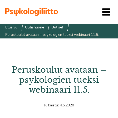
Siirry sisältöön
Etusivu
Uutishuone
Uutiset
Peruskoulut avataan – psykologien tueksi webinaari 11.5.
Peruskoulut avataan –
psykologien tueksi
webinaari 11.5.
Julkaistu:
4.5.2020