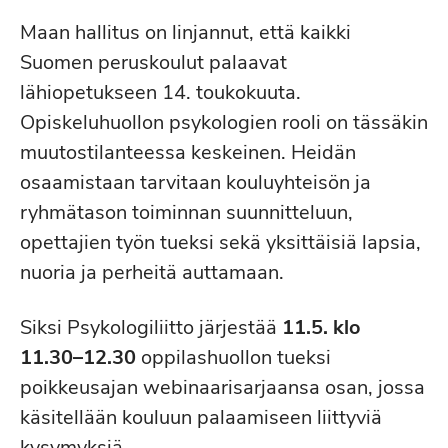
Maan hallitus on linjannut, että kaikki
Suomen peruskoulut palaavat
lähiopetukseen 14. toukokuuta.
Opiskeluhuollon psykologien rooli on tässäkin
muutostilanteessa keskeinen. Heidän
osaamistaan tarvitaan kouluyhteisön ja
ryhmätason toiminnan suunnitteluun,
opettajien työn tueksi sekä yksittäisiä lapsia,
nuoria ja perheitä auttamaan.
Siksi Psykologiliitto järjestää
11.5. klo
11.30–12.30
oppilashuollon tueksi
poikkeusajan webinaarisarjaansa osan, jossa
käsitellään kouluun palaamiseen liittyviä
kysymyksiä.