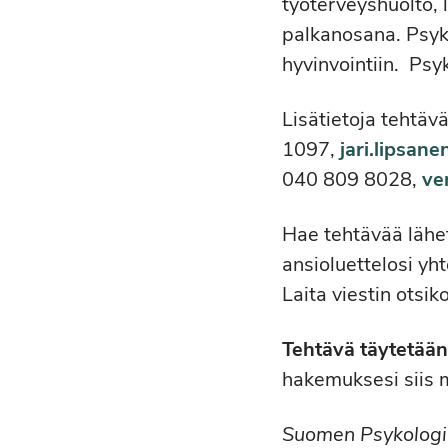
työterveyshuolto, 
palkanosana. Psyk
hyvinvointiin. Psy
Lisätietoja tehtäv
1097,
jari.lipsane
040 809 8028,
ve
Hae tehtävää lähe
ansioluettelosi y
Laita viestin otsik
Tehtävä täytetään 
hakemuksesi siis 
Suomen Psykologili