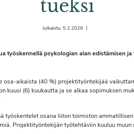
tueksi
|
Julkaistu:
5.2.2026
nua työskennellä psykologian alan edistämisen ja
e osa-aikaista (40 %) projektityöntekijää vaikutta
on kuusi (6) kuukautta ja se alkaa sopimuksen mu
.
nä työskentelet osana liiton toimiston ammatillise
imiä. Projektityöntekijän työtehtäviin kuuluu muu