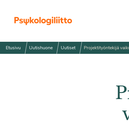
Siirry sisältöön
Etusivu
Uutishuone
Uutiset
Projektityöntekijä vai
P