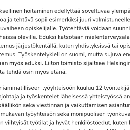
sellinen hoitaminen edellyttää soveltuvaa ylemp
oa ja tehtävä sopii esimerkiksi juuri valmistuneell
puvaiheen opiskelijalle. Työtehtäviä voidaan suunnit
aiheissa oleville. Eduksi katsotaan mielenterveysal
mus järjestökentällä, kuten yhdistyksissä tai opisk
ntemus. Työskentelykieli on suomi, mutta sujuva eng
taan myös eduksi. Liiton toimisto sijaitsee Helsing
ta tehdä osin myös etänä.
niammatilliseen työyhteisöön kuuluu 12 työntekijä
enjohtaja ja työskentelet läheisessä yhteistyössä a
ällikön sekä viestinnän ja vaikuttamisen asiantun
 mukavan työyhteisön sekä monipuolisen työnkuva
n viihtyisät työtilat ja hyvät henkilöstöedut, kuten 