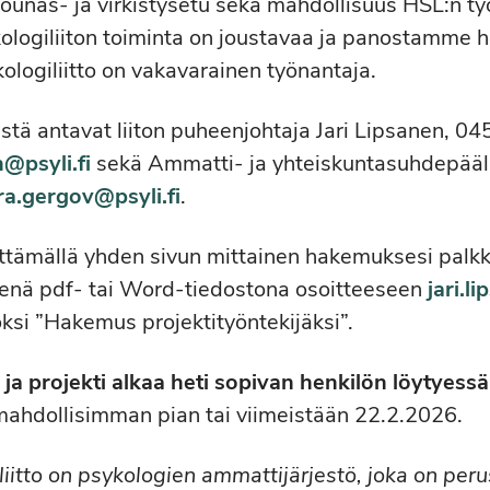
lounas- ja virkistysetu sekä mahdollisuus HSL:n 
ologiliiton toiminta on joustavaa ja panostamme h
kologiliitto on vakavarainen työnantaja.
ästä antavat liiton puheenjohtaja Jari Lipsanen, 0
n@psyli.fi
sekä Ammatti- ja yhteiskuntasuhdepääll
ra.gergov@psyli.fi
.
ttämällä yhden sivun mittainen hakemuksesi palk
htenä pdf- tai Word-tiedostona osoitteeseen
jari.l
oksi ”Hakemus projektityöntekijäksi”.
ja projekti alkaa heti sopivan henkilön löytyessä
mahdollisimman pian tai viimeistään 22.2.2026.
itto on psykologien ammattijärjestö, joka on per