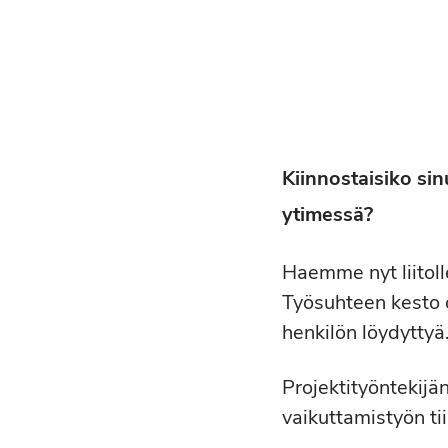
Kiinnostaisiko si
ytimessä?
Haemme nyt liitoll
Työsuhteen kesto 
henkilön löydyttyä
Projektityöntekijä
vaikuttamistyön ti