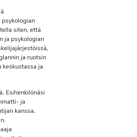
ää
e psykologian
ella siten, että
an ja psykologian
elijajärjestöissä,
lannin ja ruotsin
in keskustassa ja
ä. Esihenkilönäsi
mmatti- ja
tijan kanssa.
n.
laaja