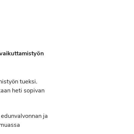
 vaikuttamistyön
mistyön tueksi.
kaan heti sopivan
n edunvalvonnan ja
n muassa