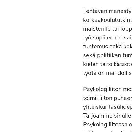
Tehtävän menestyk
korkeakoulututkint
maisterille tai lop
työ sopii eri urav
tuntemus sekä koke
sekä politiikan tu
kielen taito katso
työtä on mahdollis
Psykologiliiton mo
toimii liiton puhe
yhteiskuntasuhdepä
Tarjoamme sinulle
Psykologiliitossa o