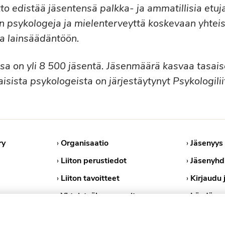
to edistää jäsentensä palkka- ja ammatillisia etuja.
 psykologeja ja mielenterveyttä koskevaan yhteis
a lainsäädäntöön.
ossa on yli 8 500 jäsentä. Jäsenmäärä kasvaa tasais
isista psykologeista on järjestäytynyt Psykologilii
ry
›
Organisaatio
›
Jäsenyys
›
Liiton perustiedot
›
Jäsenyhd
›
Liiton tavoitteet
›
Kirjaudu 
›
Yhteistyökumppanit
›
Löydä ps
›
Medialle
›
Tietosuoj