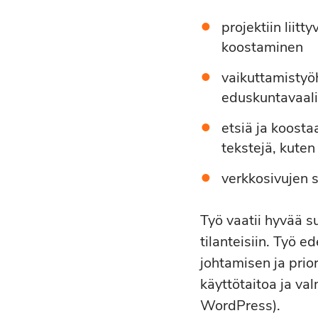
projektiin liit
koostaminen
vaikuttamistyöh
eduskuntavaali
etsiä ja koostaa
tekstejä, kuten
verkkosivujen s
Työ vaatii hyvää s
tilanteisiin. Työ e
johtamisen ja prio
käyttötaitoa ja val
WordPress).