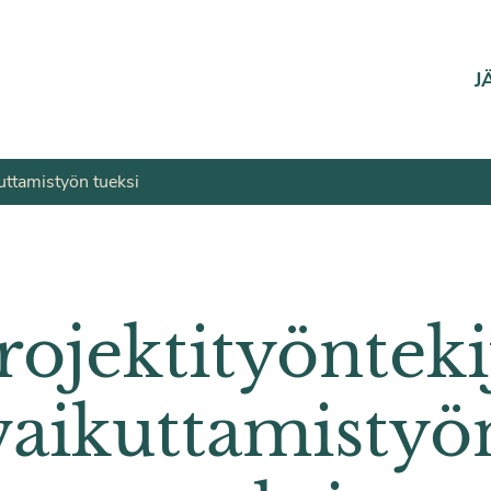
J
kuttamistyön tueksi
rojektityönteki
vaikuttamistyö