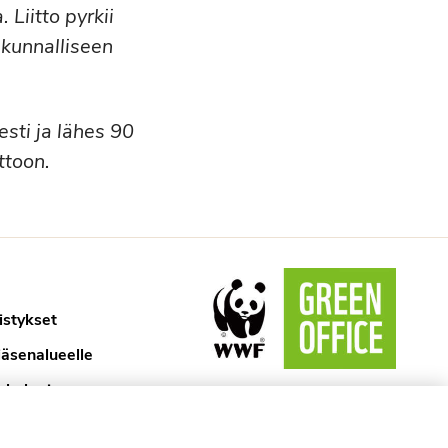
 Liitto pyrkii
kunnalliseen
esti ja lähes 90
ttoon.
istykset
jäsenalueelle
ykologi
aselosteet