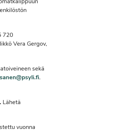
työmatkalippuun
enkilöstön
45 720
ikkö Vera Gergov,
katoiveineen sekä
ipsanen@psyli.fi
.
.
Lähetä
ustettu vuonna