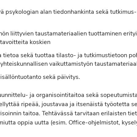
tyvä psykologian alan tiedonhankinta sekä tutkimus- 
ön liittyvien taustamateriaalien tuottaminen erityis
tavoitteita koskien
 tietoa sekä tuottaa tilasto- ja tutkimustietoon poh
 yhteiskunnallisen vaikuttamistyön taustamateriaal
isällöntuotanto sekä päivitys.
uunnittelu- ja organisointitaitoa sekä sopeutumist
dellyttää ripeää, joustavaa ja itsenäistä työotetta
risoinnin taitoa. Tehtävässä tarvitaan erilaisten t
miutta oppia uutta (esim. Office-ohjelmistot, kysel