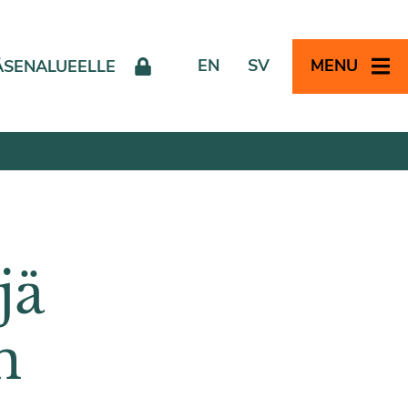
EN
SV
MENU
ÄSENALUEELLE
jä
n