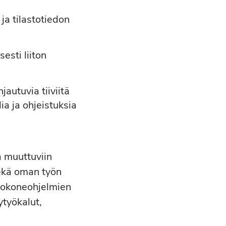
ja tilastotiedon
esti liiton
jautuvia tiiviitä
ia ja ohjeistuksia
a muuttuviin
 sekä oman työn
ietokoneohjelmien
ytyökalut,