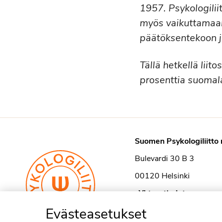
1957. Psykologiliit
myös vaikuttamaan
päätöksentekoon j
Tällä hetkellä liit
prosenttia suomala
Suomen Psykologiliitto 
Bulevardi 30 B 3
00120 Helsinki
›
Yhteystiedot
Evästeasetukset