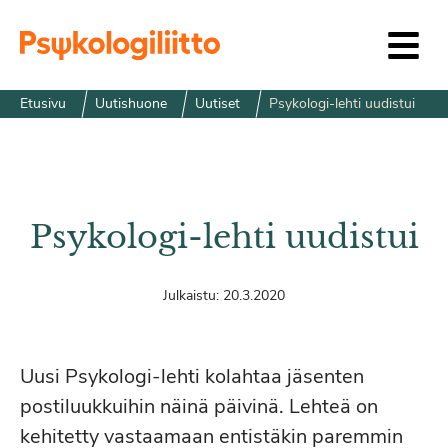
Siirry sisältöön
Etusivu
Uutishuone
Uutiset
Psykologi-lehti uudistui
Psykologi-lehti uudistui
Julkaistu:
20.3.2020
Uusi Psykologi-lehti kolahtaa jäsenten
postiluukkuihin näinä päivinä. Lehteä on
kehitetty vastaamaan entistäkin paremmin