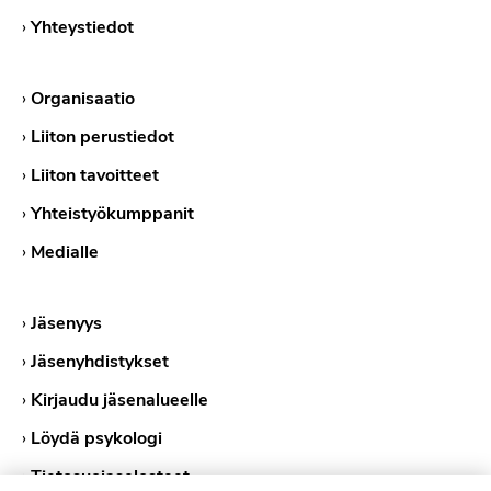
›
Yhteystiedot
›
Organisaatio
›
Liiton perustiedot
›
Liiton tavoitteet
›
Yhteistyökumppanit
›
Medialle
›
Jäsenyys
›
Jäsenyhdistykset
›
Kirjaudu jäsenalueelle
›
Löydä psykologi
›
Tietosuojaselosteet