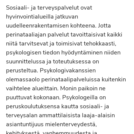
Sosiaali- ja terveyspalvelut ovat
hyvinvointialueilla jatkuvan
uudelleenrakentamisen kohteena. Jotta
perinataaliajan palvelut tavoittaisivat kaikki
niitä tarvitsevat ja toimisivat tehokkaasti,
psykologisen tiedon hyödyntäminen niiden
suunnittelussa ja toteutuksessa on
perusteltua. Psykologivakanssien
olemassaolo perinataalipalveluissa kuitenkin
vaihtelee alueittain. Monin paikoin ne
puuttuvat kokonaan. Psykologeilla on
peruskoulutuksensa kautta sosiaali- ja
terveysalan ammattilaisista laaja-alaisin
asiantuntijuus mielenterveydestä,
kehityksestä, vanhemmuudesta ja