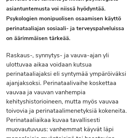
asiantuntemusta voi niissä hyödyntää.
Psykologien monipuolisen osaamisen käyttö
perinataaliajan sosiaali- ja terveyspalveluissa
on äärimmäisen tärkeää.
Raskaus-, synnytys- ja vauva-ajan yli
ulottuvaa aikaa voidaan kutsua
perinataaliajaksi eli syntymää ympäröiväksi
ajanjaksoksi. Perinataalivaihe koskettaa
vauvaa ja vauvan vanhempia
kehityshistorioineen, mutta myös vauvaa
toivovia ja perinataalimenetyksiä kokeneita.
Perinataaliaikaa kuvaa tavallisesti
muovautuvuus: vanhemmat käyvät läpi