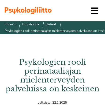
Siirry sisältöön
Etusivu
Uutishuone
Uutiset
Psykologien rooli perinataaliajan mielenterveyden palveluissa on kesk
Psykologien rooli
perinataaliajan
mielenterveyden
palveluissa on keskeinen
Julkaistu:
22.1.2025