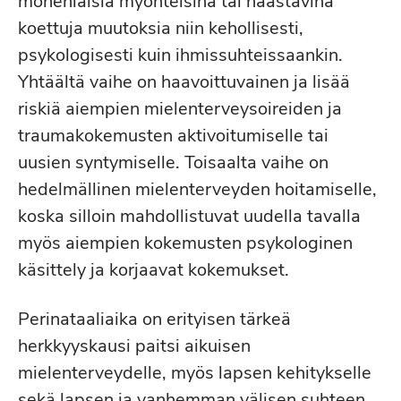
monenlaisia myönteisinä tai haastavina
koettuja muutoksia niin kehollisesti,
psykologisesti kuin ihmissuhteissaankin.
Yhtäältä vaihe on haavoittuvainen ja lisää
riskiä aiempien mielenterveysoireiden ja
traumakokemusten aktivoitumiselle tai
uusien syntymiselle. Toisaalta vaihe on
hedelmällinen mielenterveyden hoitamiselle,
koska silloin mahdollistuvat uudella tavalla
myös aiempien kokemusten psykologinen
käsittely ja korjaavat kokemukset.
Perinataaliaika on erityisen tärkeä
herkkyyskausi paitsi aikuisen
mielenterveydelle, myös lapsen kehitykselle
sekä lapsen ja vanhemman välisen suhteen