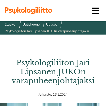
Siirry sisältöön
Etusivu
Uutishuone
Uutiset
Psykologiliiton Jari Lipsanen JUKOn varapuheenjohtajaksi
Psykologiliiton Jari
Lipsanen JUKOn
varapuheenjohtajaksi
Julkaistu:
16.1.2024