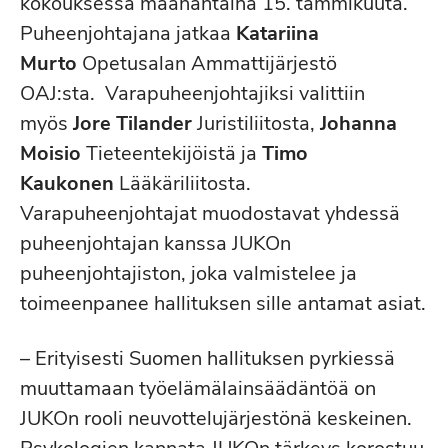
kokouksessa maanantaina 15. tammikuuta.
Puheenjohtajana jatkaa
Katariina
Murto
Opetusalan Ammattijärjestö
OAJ:sta. Varapuheenjohtajiksi valittiin
myös
Jore Tilander
Juristiliitosta,
Johanna
Moisio
Tieteentekijöistä ja
Timo
Kaukonen
Lääkäriliitosta.
Varapuheenjohtajat muodostavat yhdessä
puheenjohtajan kanssa JUKOn
puheenjohtajiston, joka valmistelee ja
toimeenpanee hallituksen sille antamat asiat.
– Erityisesti Suomen hallituksen pyrkiessä
muuttamaan työelämälainsäädäntöä on
JUKOn rooli neuvottelujärjestönä keskeinen.