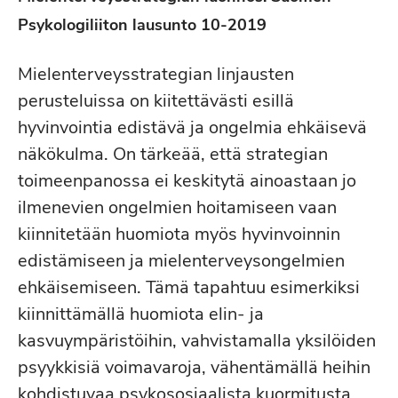
Psykologiliiton lausunto 10-2019
Mielenterveysstrategian linjausten
perusteluissa on kiitettävästi esillä
hyvinvointia edistävä ja ongelmia ehkäisevä
näkökulma. On tärkeää, että strategian
toimeenpanossa ei keskitytä ainoastaan jo
ilmenevien ongelmien hoitamiseen vaan
kiinnitetään huomiota myös hyvinvoinnin
edistämiseen ja mielenterveysongelmien
ehkäisemiseen. Tämä tapahtuu esimerkiksi
kiinnittämällä huomiota elin- ja
kasvuympäristöihin, vahvistamalla yksilöiden
psyykkisiä voimavaroja, vähentämällä heihin
kohdistuvaa psykososiaalista kuormitusta