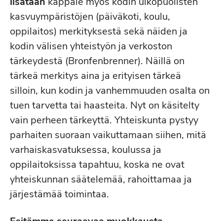
lisätään
kappale
myös kodin ulkopuolisten
kasvuympäristöjen (päiväkoti, koulu,
oppilaitos) merkityksestä sekä näiden ja
kodin välisen yhteistyön ja verkoston
tärkeydestä (Bronfenbrenner). Näillä on
tärkeä merkitys aina ja erityisen tärkeä
silloin, kun kodin ja vanhemmuuden osalta on
tuen tarvetta tai haasteita. Nyt on käsitelty
vain perheen tärkeyttä. Yhteiskunta pystyy
parhaiten suoraan vaikuttamaan siihen, mitä
varhaiskasvatuksessa, koulussa ja
oppilaitoksissa tapahtuu, koska ne ovat
yhteiskunnan säätelemää, rahoittamaa ja
järjestämää toimintaa.