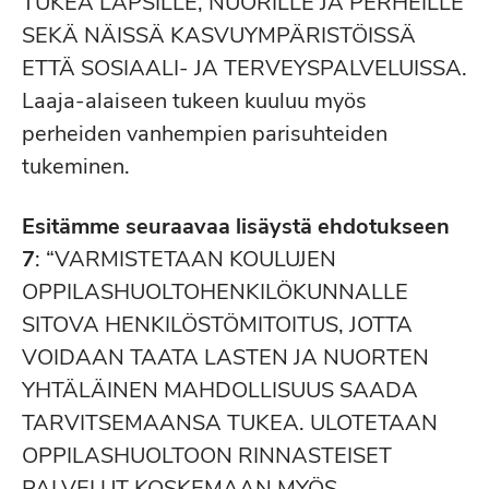
TUKEA LAPSILLE, NUORILLE JA PERHEILLE
SEKÄ NÄISSÄ KASVUYMPÄRISTÖISSÄ
ETTÄ SOSIAALI- JA TERVEYSPALVELUISSA.
Laaja-alaiseen tukeen kuuluu myös
perheiden vanhempien parisuhteiden
tukeminen.
Esitämme seuraavaa lisäystä ehdotukseen
7
: “VARMISTETAAN KOULUJEN
OPPILASHUOLTOHENKILÖKUNNALLE
SITOVA HENKILÖSTÖMITOITUS, JOTTA
VOIDAAN TAATA LASTEN JA NUORTEN
YHTÄLÄINEN MAHDOLLISUUS SAADA
TARVITSEMAANSA TUKEA. ULOTETAAN
OPPILASHUOLTOON RINNASTEISET
PALVELUT KOSKEMAAN MYÖS