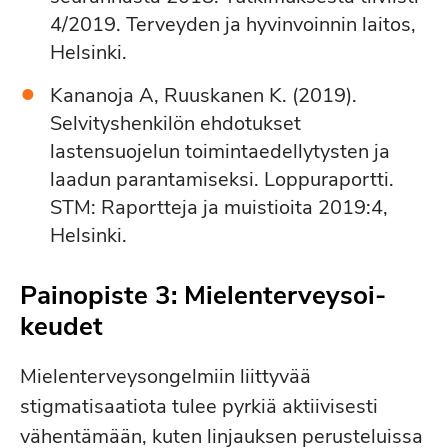
4/2019. Terveyden ja hyvinvoinnin laitos,
Helsinki.
Kananoja A, Ruuskanen K. (2019).
Selvityshenkilön ehdotukset
lastensuojelun toimintaedellytysten ja
laadun parantamiseksi. Loppuraportti.
STM: Raportteja ja muistioita 2019:4,
Helsinki.
Painopiste 3: Mie­len­ter­vey­soi­
keu­det
Mielenterveysongelmiin liittyvää
stigmatisaatiota tulee pyrkiä aktiivisesti
vähentämään, kuten linjauksen perusteluissa