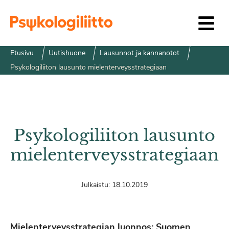
Siirry sisältöön
Etusivu
Uutishuone
Lausunnot ja kannanotot
Psykologiliiton lausunto mielenterveysstrategiaan
Psykologiliiton lausunto
mielenterveysstrategiaan
Julkaistu:
18.10.2019
Mielenterveysstrategian luonnos: Suomen