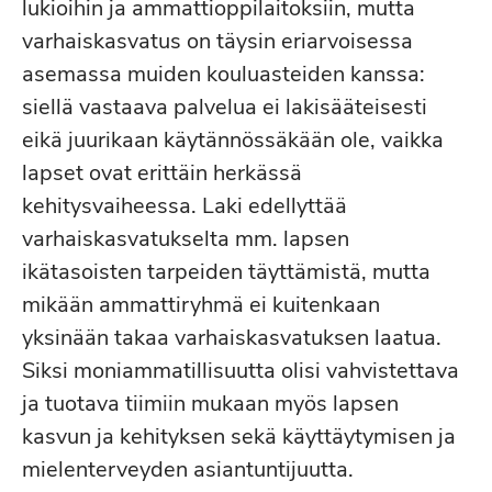
lukioihin ja ammattioppilaitoksiin, mutta
varhaiskasvatus on täysin eriarvoisessa
asemassa muiden kouluasteiden kanssa:
siellä vastaava palvelua ei lakisääteisesti
eikä juurikaan käytännössäkään ole, vaikka
lapset ovat erittäin herkässä
kehitysvaiheessa. Laki edellyttää
varhaiskasvatukselta mm. lapsen
ikätasoisten tarpeiden täyttämistä, mutta
mikään ammattiryhmä ei kuitenkaan
yksinään takaa varhaiskasvatuksen laatua.
Siksi moniammatillisuutta olisi vahvistettava
ja tuotava tiimiin mukaan myös lapsen
kasvun ja kehityksen sekä käyttäytymisen ja
mielenterveyden asiantuntijuutta.