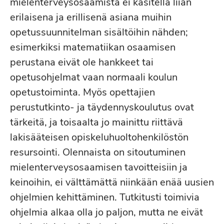
mielenterveysosaamista ei käsitellä liian
erilaisena ja erillisenä asiana muihin
opetussuunnitelman sisältöihin nähden;
esimerkiksi matematiikan osaamisen
perustana eivät ole hankkeet tai
opetusohjelmat vaan normaali koulun
opetustoiminta. Myös opettajien
perustutkinto- ja täydennyskoulutus ovat
tärkeitä, ja toisaalta jo mainittu riittävä
lakisääteisen opiskeluhuoltohenkilöstön
resursointi. Olennaista on sitoutuminen
mielenterveysosaamisen tavoitteisiin ja
keinoihin, ei välttämättä niinkään enää uusien
ohjelmien kehittäminen. Tutkitusti toimivia
ohjelmia alkaa olla jo paljon, mutta ne eivät