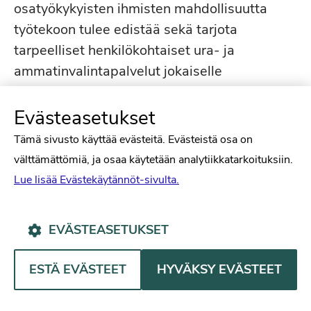
osatyökykyisten ihmisten mahdollisuutta
työtekoon tulee edistää sekä tarjota
tarpeelliset henkilökohtaiset ura- ja
ammatinvalintapalvelut jokaiselle
kansalaiselle.
Evästeasetukset
Esitämme, että ehdotuksiin lisätään uusi
Tämä sivusto käyttää evästeitä. Evästeistä osa on
kohta:
“9. TAATAAN JOKAISELLE OIKEUS
välttämättömiä, ja osaa käytetään analytiikkatarkoituksiin.
TARPEEN MUKAISEEN, OIKEA-AIKAISEEN
Lue lisää Evästekäytännöt-sivulta.
JA VAIKUTTAVAAN PSYKOSOSIAALISEEN
HOITOON JO
EVÄSTEASETUKSET
PERUSTERVEYDENHUOLLOSSA”.
ESTÄ EVÄSTEET
HYVÄKSY EVÄSTEET
Esitämme seuraavaa lisäystä ehdotukseen
6:
”TYÖKYVYN VAHVISTAMISEKSI ON