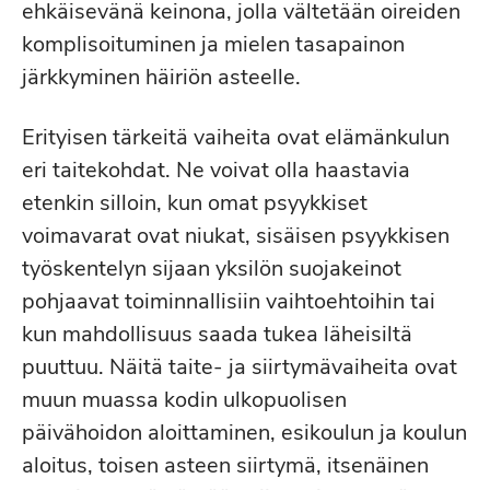
ehkäisevänä keinona, jolla vältetään oireiden
komplisoituminen ja mielen tasapainon
järkkyminen häiriön asteelle.
Erityisen tärkeitä vaiheita ovat elämänkulun
eri taitekohdat. Ne voivat olla haastavia
etenkin silloin, kun omat psyykkiset
voimavarat ovat niukat, sisäisen psyykkisen
työskentelyn sijaan yksilön suojakeinot
pohjaavat toiminnallisiin vaihtoehtoihin tai
kun mahdollisuus saada tukea läheisiltä
puuttuu. Näitä taite- ja siirtymävaiheita ovat
muun muassa kodin ulkopuolisen
päivähoidon aloittaminen, esikoulun ja koulun
aloitus, toisen asteen siirtymä, itsenäinen