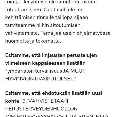
toimi, ellei yhteisö ole sitoutunut niiden
toteuttamiseen. Opetusohjelmien
kehittämisen rinnalle tai jopa sijaan
tarvitsemme niihin sitoutumisen
vahvistamista. Tämä jää usein ohjelmatyössä
huomiotta ja tekemättä.
Esitämme, että linjausten perustelujen
viimeiseen kappaleeseen lisätään
”ympäristön turvallisuus JA MUUT
HYVINVOINTIVAIKUTUKSET.”
Esitämme, että ehdotuksiin lisätään uusi
kohta
”9. VAHVISTETAAN
PERUSTERVEYDENHUOLLON
MIELENTERVEYSPALVELUITA SITEN, ETTÄ