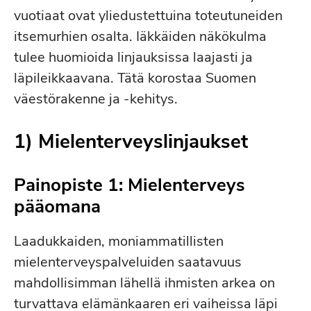
vuotiaat ovat yliedustettuina toteutuneiden
itsemurhien osalta. Iäkkäiden näkökulma
tulee huomioida linjauksissa laajasti ja
läpileikkaavana. Tätä korostaa Suomen
väestörakenne ja -kehitys.
1) Mie­len­ter­veys­lin­jauk­set
Painopiste 1: Mielenterveys
pääomana
Laadukkaiden, moniammatillisten
mielenterveyspalveluiden saatavuus
mahdollisimman lähellä ihmisten arkea on
turvattava elämänkaaren eri vaiheissa läpi