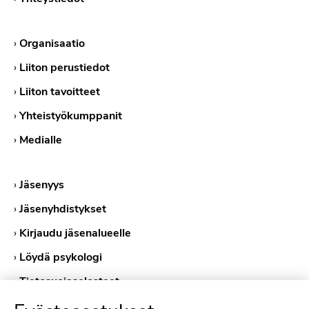
›
Organisaatio
›
Liiton perustiedot
›
Liiton tavoitteet
›
Yhteistyökumppanit
›
Medialle
›
Jäsenyys
›
Jäsenyhdistykset
›
Kirjaudu jäsenalueelle
›
Löydä psykologi
›
Tietosuojaselosteet
›
Evästekäytännöt