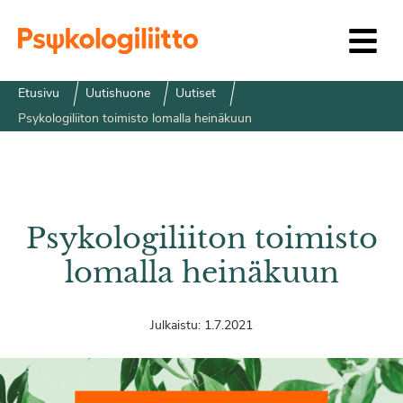
Siirry sisältöön
Etusivu
Uutishuone
Uutiset
Psykologiliiton toimisto lomalla heinäkuun
Psykologiliiton toimisto
lomalla heinäkuun
Julkaistu:
1.7.2021