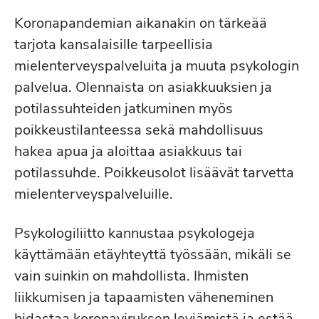
Koronapandemian aikanakin on tärkeää
tarjota kansalaisille tarpeellisia
mielenterveyspalveluita ja muuta psykologin
palvelua. Olennaista on asiakkuuksien ja
potilassuhteiden jatkuminen myös
poikkeustilanteessa sekä mahdollisuus
hakea apua ja aloittaa asiakkuus tai
potilassuhde. Poikkeusolot lisäävät tarvetta
mielenterveyspalveluille.
Psykologiliitto kannustaa psykologeja
käyttämään etäyhteyttä työssään, mikäli se
vain suinkin on mahdollista. Ihmisten
liikkumisen ja tapaamisten väheneminen
hidastaa koronaviruksen leviämistä ja estää