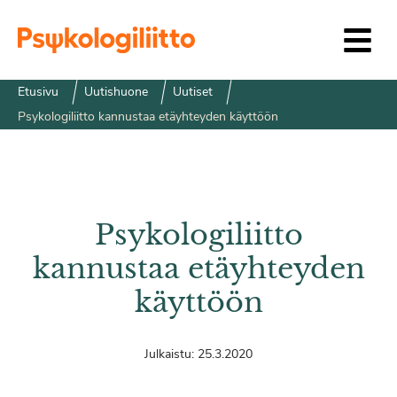
Siirry sisältöön
Etusivu
Uutishuone
Uutiset
Psykologiliitto kannustaa etäyhteyden käyttöön
Psykologiliitto
kannustaa etäyhteyden
käyttöön
Julkaistu:
25.3.2020