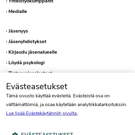
›
Yhteistyökumppanit
›
Medialle
›
Jäsenyys
›
Jäsenyhdistykset
›
Kirjaudu jäsenalueelle
›
Löydä psykologi
›
Tietosuojaselosteet
›
Evästekäytännöt
Evästeasetukset
Tämä sivusto käyttää evästeitä. Evästeistä osa on
välttämättömiä, ja osaa käytetään analytiikkatarkoituksiin.
Lue lisää Evästekäytännöt-sivulta.