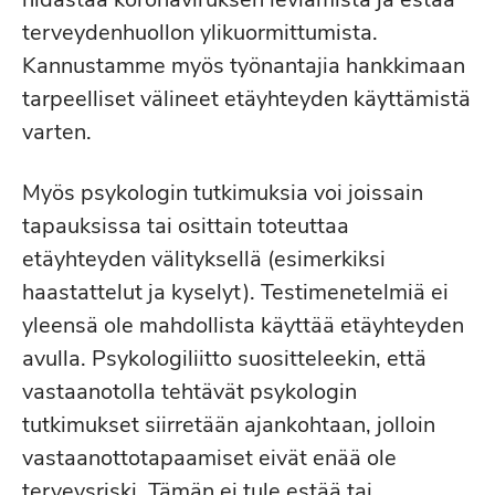
terveydenhuollon ylikuormittumista.
Kannustamme myös työnantajia hankkimaan
tarpeelliset välineet etäyhteyden käyttämistä
varten.
Myös psykologin tutkimuksia voi joissain
tapauksissa tai osittain toteuttaa
etäyhteyden välityksellä (esimerkiksi
haastattelut ja kyselyt). Testimenetelmiä ei
yleensä ole mahdollista käyttää etäyhteyden
avulla. Psykologiliitto suositteleekin, että
vastaanotolla tehtävät psykologin
tutkimukset siirretään ajankohtaan, jolloin
vastaanottotapaamiset eivät enää ole
terveysriski. Tämän ei tule estää tai