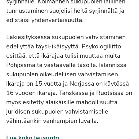
syrjinnälle. Kolmannen sukupuolen laillinen
tunnustaminen suojelisi heitä syrjinnältä ja
edistäisi yhdenvertaisuutta.
Lakiesityksessä sukupuolen vahvistaminen
edellyttää täysi-ikäisyyttä. Psykologiliitto
esittää, että ikärajaa tulisi muuttaa muita
Pohjoismaita vastaavalle tasolle. Islannissa
sukupuolen oikeudellisen vahvistamisen
ikäraja on 15 vuotta ja Norjassa on käytössä
16 vuoden ikäraja. Tanskassa ja Ruotsissa on
myös esitetty alaikäisille mahdollisuutta
juridisen sukupuolen vahvistamiselle
vähintäänkin vanhempien luvalla.
Lue koko lausunto