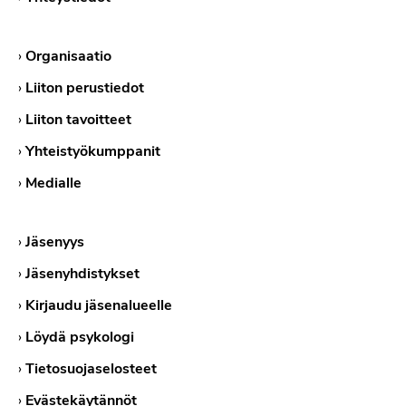
›
Organisaatio
›
Liiton perustiedot
›
Liiton tavoitteet
›
Yhteistyökumppanit
›
Medialle
›
Jäsenyys
›
Jäsenyhdistykset
›
Kirjaudu jäsenalueelle
›
Löydä psykologi
›
Tietosuojaselosteet
›
Evästekäytännöt