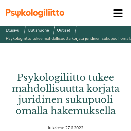
Siirry sisältöön
Etusivu
Uutishuone
Uutiset
Psykologiliitto tukee mahdollisuutta korjata juridinen sukupuoli omal
Psykologiliitto tukee
mahdollisuutta korjata
juridinen sukupuoli
omalla hakemuksella
Julkaistu:
27.6.2022