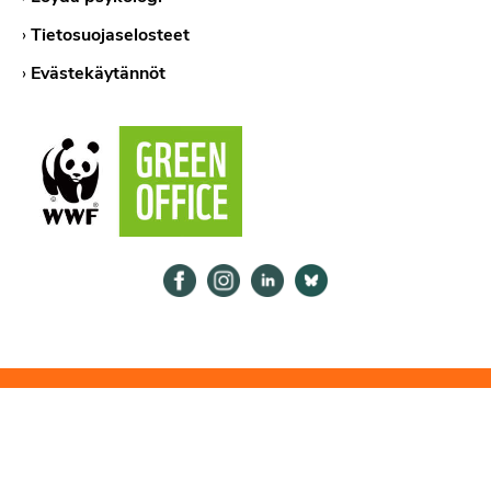
›
Tietosuojaselosteet
›
Evästekäytännöt
Psykologiliitto Facebookissa
Psykologiliitto Instagramissa
Psykologiliitto LinkedInissä
Psykologiliitto Bluesk