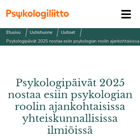
Siirry sisältöön
Etusivu
Uutishuone
Uutiset
Psykologipäivät 2025 nostaa esiin psykologian roolin ajankohtaisissa 
Psykologipäivät 2025
nostaa esiin psykologian
roolin ajankohtaisissa
yhteiskunnallisissa
ilmiöissä