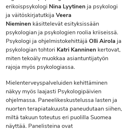
erikoispsykologi
Nina Lyytinen
ja psykologi
ja väitöskirjatutkija
Veera
Nieminen
käsittelevät esityksissään
psykologian ja psykologien roolia kriiseissä.
Psykologi ja ohjelmistokehittäjä
Olli Airola
ja
psykologian tohtori
Katri Kanninen
kertovat,
miten tekoäly muokkaa asiantuntijatyön
rajoja myös psykologiassa.
Mielenterveyspalveluiden kehittäminen
näkyy myös laajasti Psykologipäivien
ohjelmassa. Paneelikeskustelussa lasten ja
nuorten terapiatakuusta paneudutaan siihen,
miltä takuun toteutus eri puolilla Suomea
näyttää. Panelisteina ovat