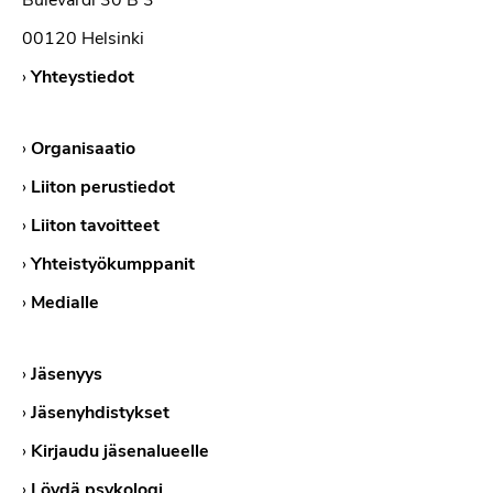
Bulevardi 30 B 3
00120 Helsinki
›
Yhteystiedot
›
Organisaatio
›
Liiton perustiedot
›
Liiton tavoitteet
›
Yhteistyökumppanit
›
Medialle
›
Jäsenyys
›
Jäsenyhdistykset
›
Kirjaudu jäsenalueelle
›
Löydä psykologi