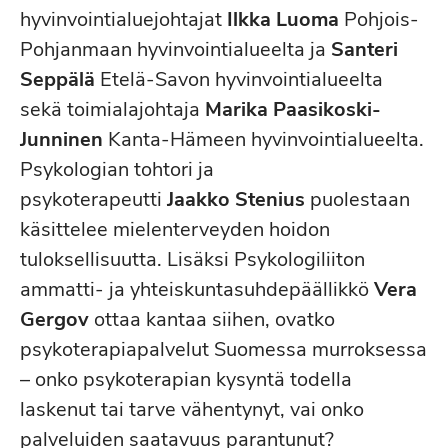
hyvinvointialuejohtajat
Ilkka Luoma
Pohjois-
Pohjanmaan hyvinvointialueelta ja
Santeri
Seppälä
Etelä-Savon hyvinvointialueelta
sekä toimialajohtaja
Marika Paasikoski-
Junninen
Kanta-Hämeen hyvinvointialueelta.
Psykologian tohtori ja
psykoterapeutti
Jaakko Stenius
puolestaan
käsittelee mielenterveyden hoidon
tuloksellisuutta. Lisäksi Psykologiliiton
ammatti- ja yhteiskuntasuhdepäällikkö
Vera
Gergov
ottaa kantaa siihen, ovatko
psykoterapiapalvelut Suomessa murroksessa
– onko psykoterapian kysyntä todella
laskenut tai tarve vähentynyt, vai onko
palveluiden saatavuus parantunut?