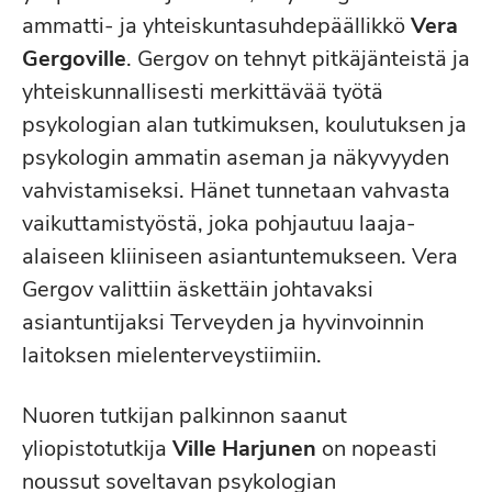
ammatti- ja yhteiskuntasuhdepäällikkö
Vera
Gergoville
. Gergov on tehnyt pitkäjänteistä ja
yhteiskunnallisesti merkittävää työtä
psykologian alan tutkimuksen, koulutuksen ja
psykologin ammatin aseman ja näkyvyyden
vahvistamiseksi. Hänet tunnetaan vahvasta
vaikuttamistyöstä, joka pohjautuu laaja-
alaiseen kliiniseen asiantuntemukseen. Vera
Gergov valittiin äskettäin johtavaksi
asiantuntijaksi Terveyden ja hyvinvoinnin
laitoksen mielenterveystiimiin.
Nuoren tutkijan palkinnon saanut
yliopistotutkija
Ville Harjunen
on nopeasti
noussut soveltavan psykologian