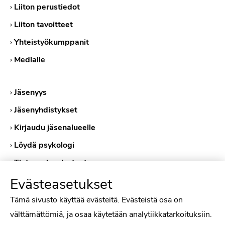
›
Liiton perustiedot
›
Liiton tavoitteet
›
Yhteistyökumppanit
›
Medialle
›
Jäsenyys
›
Jäsenyhdistykset
›
Kirjaudu jäsenalueelle
›
Löydä psykologi
›
Tietosuojaselosteet
›
Evästeasetukset
Evästekäytännöt
Tämä sivusto käyttää evästeitä. Evästeistä osa on
välttämättömiä, ja osaa käytetään analytiikkatarkoituksiin.