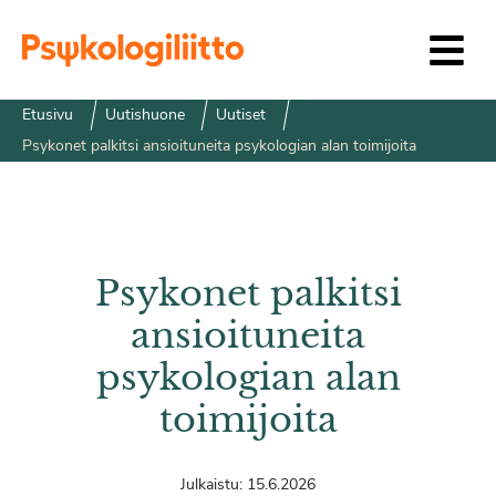
Siirry sisältöön
Etusivu
Uutishuone
Uutiset
Psykonet palkitsi ansioituneita psykologian alan toimijoita
Psykonet palkitsi
ansioituneita
psykologian alan
toimijoita
Julkaistu:
15.6.2026