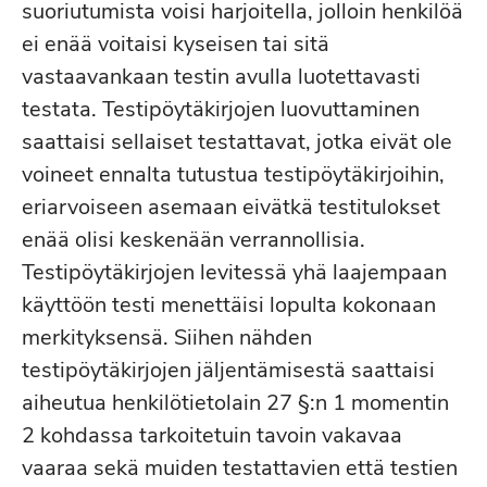
suoriutumista voisi harjoitella, jolloin henkilöä
ei enää voitaisi kyseisen tai sitä
vastaavankaan testin avulla luotettavasti
testata. Testipöytäkirjojen luovuttaminen
saattaisi sellaiset testattavat, jotka eivät ole
voineet ennalta tutustua testipöytäkirjoihin,
eriarvoiseen asemaan eivätkä testitulokset
enää olisi keskenään verrannollisia.
Testipöytäkirjojen levitessä yhä laajempaan
käyttöön testi menettäisi lopulta kokonaan
merkityksensä. Siihen nähden
testipöytäkirjojen jäljentämisestä saattaisi
aiheutua henkilötietolain 27 §:n 1 momentin
2 kohdassa tarkoitetuin tavoin vakavaa
vaaraa sekä muiden testattavien että testien