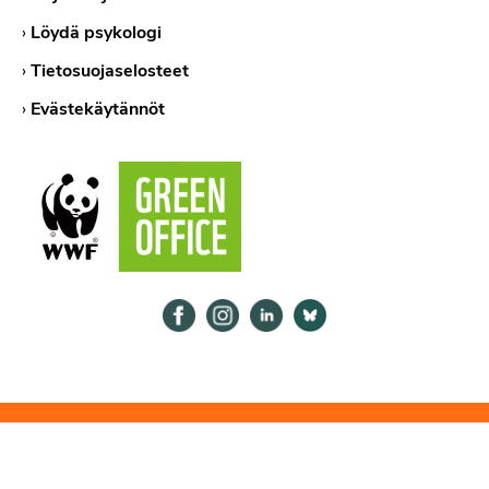
›
Löydä psykologi
›
Tietosuojaselosteet
›
Evästekäytännöt
Psykologiliitto Facebookissa
Psykologiliitto Instagramissa
Psykologiliitto LinkedInissä
Psykologiliitto Bluesk