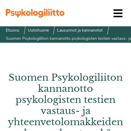
Siirry sisältöön
Etusivu
Uutishuone
Lausunnot ja kannanotot
Suomen Psykologiliiton kannanotto psykologisten testien vastaus- 
Suomen Psykologiliiton
kannanotto
psykologisten testien
vastaus- ja
yhteenvetolomakkeiden