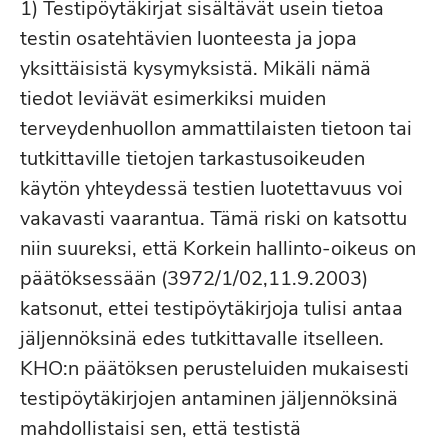
1) Testipöytäkirjat sisältävät usein tietoa
testin osatehtävien luonteesta ja jopa
yksittäisistä kysymyksistä. Mikäli nämä
tiedot leviävät esimerkiksi muiden
terveydenhuollon ammattilaisten tietoon tai
tutkittaville tietojen tarkastusoikeuden
käytön yhteydessä testien luotettavuus voi
vakavasti vaarantua. Tämä riski on katsottu
niin suureksi, että Korkein hallinto-oikeus on
päätöksessään (3972/1/02,11.9.2003)
katsonut, ettei testipöytäkirjoja tulisi antaa
jäljennöksinä edes tutkittavalle itselleen.
KHO:n päätöksen perusteluiden mukaisesti
testipöytäkirjojen antaminen jäljennöksinä
mahdollistaisi sen, että testistä