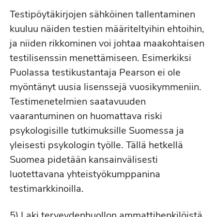
Testipöytäkirjojen sähköinen tallentaminen
kuuluu näiden testien määriteltyihin ehtoihin,
ja niiden rikkominen voi johtaa maakohtaisen
testilisenssin menettämiseen. Esimerkiksi
Puolassa testikustantaja Pearson ei ole
myöntänyt uusia lisenssejä vuosikymmeniin.
Testimenetelmien saatavuuden
vaarantuminen on huomattava riski
psykologisille tutkimuksille Suomessa ja
yleisesti psykologin työlle. Tällä hetkellä
Suomea pidetään kansainvälisesti
luotettavana yhteistyökumppanina
testimarkkinoilla.
5) Laki terveydenhuollon ammattihenkilöistä