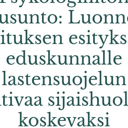
ausunto: Luonn
lituksen esityks
eduskunnalle
lastensuojelun
tivaa sijaishuo
koskevaksi