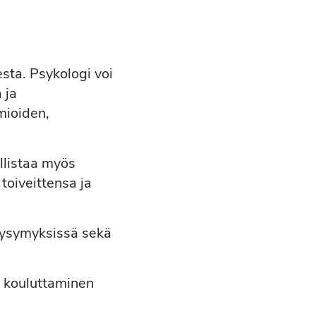
ta. Psykologi voi
 ja
mioiden,
listaa myös
toiveittensa ja
kysymyksissä sekä
n kouluttaminen