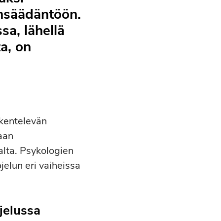
insäädäntöön.
sa, lähellä
ta, on
skentelevän
taan
alta. Psykologien
ojelun eri vaiheissa
jelussa