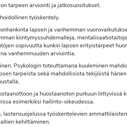
n tarpeen arviointi ja jatkosuositukset.
hoidollinen työskentely.
donhankinta lapsen ja vanhemman vuorovaikutukses
mman kiintymyssuhdemalleja, mentalisaatiotaitoja
töjen sopivuutta kunkin lapsen erityistarpeet huo
ana vanhemmuuden arviointia.
inen. Psykologin toteuttamana kuuleminen mahdol
en tarpeista sekä mahdollisista tekijöistä hänen 
austalla.
staanottoon ja huostaanoton purkuun liittyvissä 
issa esimerkiksi hallinto‐oikeudessa.
ö, lastensuojelussa työskentelevien ammattilaiste
allien kehittäminen.