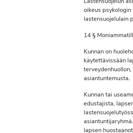
Lastensuojelun as
oikeus psykologin 
lastensuojelulain p
14 § Moniammatil
Kunnan on huolehdit
käytettävissään l
terveydenhuollon, 
asiantuntemusta.
Kunnan tai useamm
edustajista, lapse
lastensuojelutyöss
asiantuntijaryhmä.
lapsen huostaanot