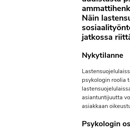
ammattihenki
Näin lastensu
sosiaalityönt
jatkossa riit
Nykytilanne
Lastensuojelulaiss
psykologin roolia 
lastensuojelulaiss
asiantuntijuutta vo
asiakkaan oikeust
Psykologin os