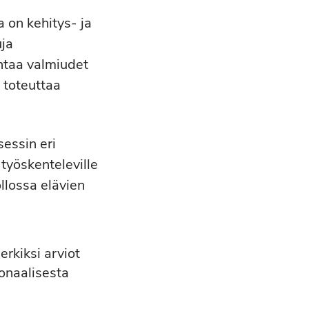
 on kehitys‐ ja
uja
ntaa valmiudet
 toteuttaa
sessin eri
 työskenteleville
llossa elävien
erkiksi arviot
ionaalisesta