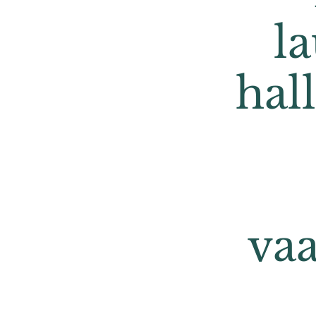
l
hal
vaa