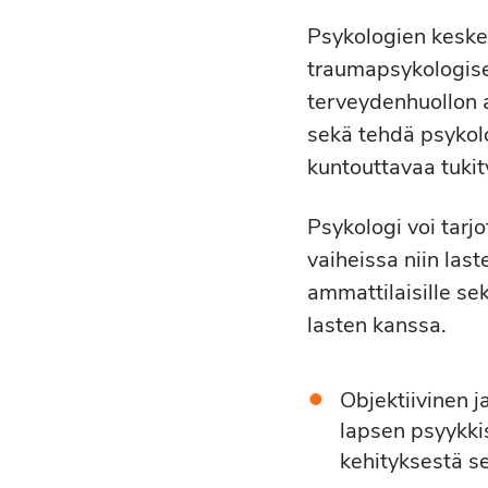
Psykologien keskei
traumapsykologisen
terveydenhuollon a
sekä tehdä psykolo
kuntouttavaa tukit
Psykologi voi tarjo
vaiheissa niin last
ammattilaisille se
lasten kanssa.
Objektiivinen j
lapsen psyykkis
kehityksestä s