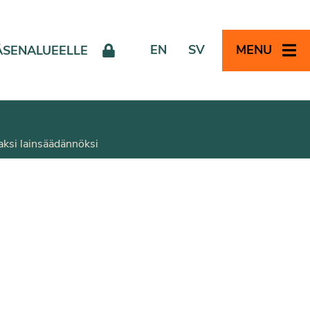
EN
SV
MENU
ÄSENALUEELLE
aksi lainsäädännöksi
n