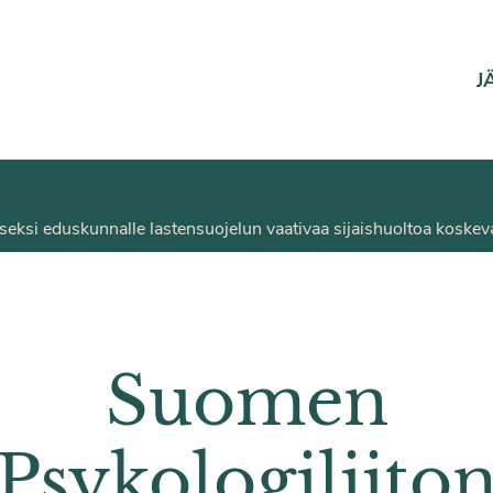
J
seksi eduskunnalle lastensuojelun vaativaa sijaishuoltoa koskev
Suomen
Psykologiliito