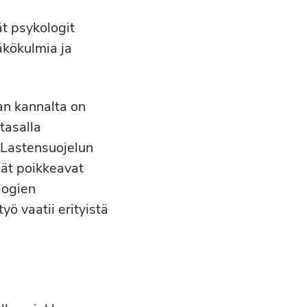
ät psykologit
äkökulmia ja
an kannalta on
tasalla
. Lastensuojelun
mät poikkeavat
logien
ö vaatii erityistä