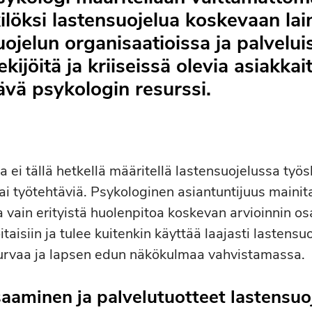
löksi lastensuojelua koskevaan la
ojelun organisaatioissa ja palveluis
ekijöitä ja kriiseissä olevia asiakkai
tävä psykologin resurssi.
a ei tällä hetkellä määritellä lastensuojelussa työ
tai työtehtäviä. Psykologinen asiantuntijuus maini
a vain erityistä huolenpitoa koskevan arvioinnin os
itaisiin ja tulee kuitenkin käyttää laajasti lastensu
urvaa ja lapsen edun näkökulmaa vahvistamassa.
aaminen ja palvelutuotteet lastensuo