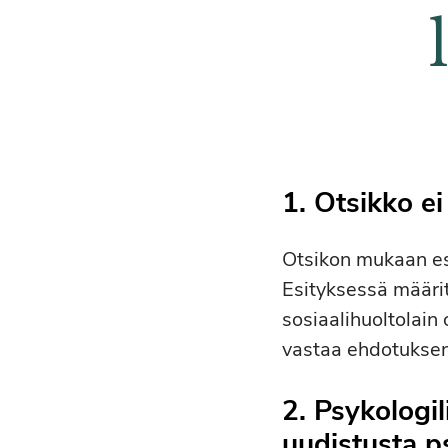
1. Otsikko e
Otsikon mukaan es
Esityksessä määrit
sosiaalihuoltolain 
vastaa ehdotuksen
2. Psykologil
uudistusta p