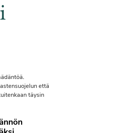
i
äädäntöä.
lastensuojelun että
 kuitenkaan täysin
ädännön
äksi