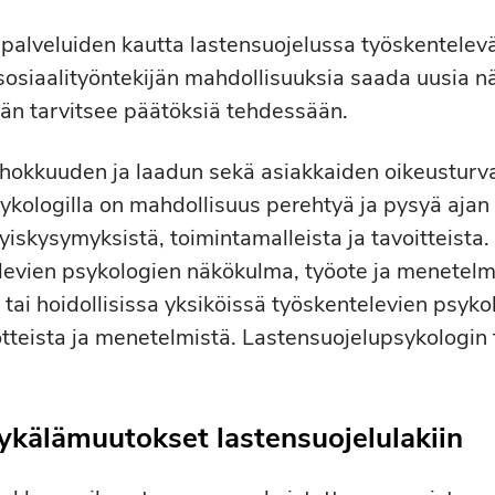
 palveluiden kautta lastensuojelussa työskentelev
osiaalityöntekijän mahdollisuuksia saada uusia n
 hän tarvitsee päätöksiä tehdessään.
ehokkuuden ja laadun sekä asiakkaiden oikeusturv
sykologilla on mahdollisuus perehtyä ja pysyä ajan 
tyiskysymyksistä, toimintamalleista ja tavoitteista
elevien psykologien näkökulma, työote ja menetel
tai hoidollisissa yksiköissä työskentelevien psyko
tteista ja menetelmistä. Lastensuojelupsykologin ty
ykälämuutokset lastensuojelulakiin