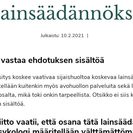
lainsäädännöks
|
Julkaistu:
10.2.2021
i vastaa ehdotuksen sisältöä
itys koskee vaativaa sijaishuoltoa koskevaa lains
ellään kuitenkin myös avohuollon palveluita sekä 
osalta, mikä toki onkin tarpeellista. Otsikko ei siis
 sisältöä.
iitto vaatii, että osana tätä lainsä
sykologi määritellään välttämättöm