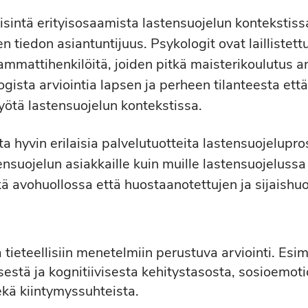
sintä erityisosaamista lastensuojelun kontekstissa
 tiedon asiantuntijuus. Psykologit ovat laillistett
mmattihenkilöitä, joiden pitkä maisterikoulutus a
gista arviointia lapsen ja perheen tilanteesta että
yötä lastensuojelun kontekstissa.
ta hyvin erilaisia palvelutuotteita lastensuojelupro
ensuojelun asiakkaille kuin muille lastensuojelussa
kä avohuollossa että huostaanotettujen ja sijaishuo
a tieteellisiin menetelmiin perustuva arviointi. Esim
estä ja kognitiivisesta kehitystasosta, sosioemot
ekä kiintymyssuhteista.