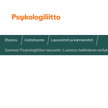
Siirry sisältöön
Etusivu
Uutishuone
Lausunnot ja kannanotot
Suomen Psykologiliiton lausunto: Luonnos hallituksen esityk