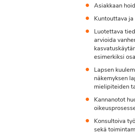
Asiakkaan hoido
Kuntouttava ja 
Luotettava tie
arvioida vanhe
kasvatuskäytän
esimerkiksi os
Lapsen kuulem
näkemyksen laps
mielipiteiden t
Kannanotot huo
oikeusprosesse
Konsultoiva ty
sekä toimintam