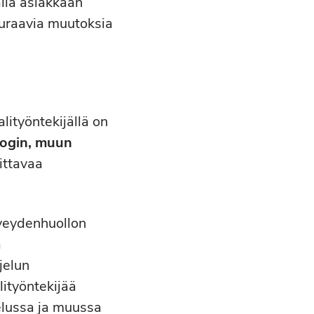
lla asiakkaan
euraavia muutoksia
lityöntekijällä on
login, muun
ittavaa
rveydenhuollon
a
jelun
ityöntekijää
elussa ja muussa