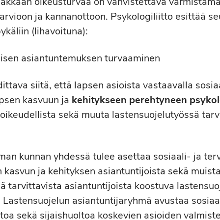
iakkaan oikeusturvaa on vahvistettava varmistama
arvioon ja kannanottoon. Psykologiliitto esittää s
ykäliin (lihavoituna):
lisen asiantuntemuksen turvaaminen
tava siitä, että lapsen asioista vastaavalla sosiaa
apsen kasvuun ja
kehitykseen perehtyneen psyko
oikeudellista sekä muuta lastensuojelutyössä tarv
an kunnan yhdessä tulee asettaa sosiaali‐ ja te
n kasvun ja kehityksen asiantuntijoista sekä muist
ä tarvittavista asiantuntijoista koostuva lastensuo
 Lastensuojelun asiantuntijaryhmä avustaa sosiaal
toa sekä sijaishuoltoa koskevien asioiden valmist