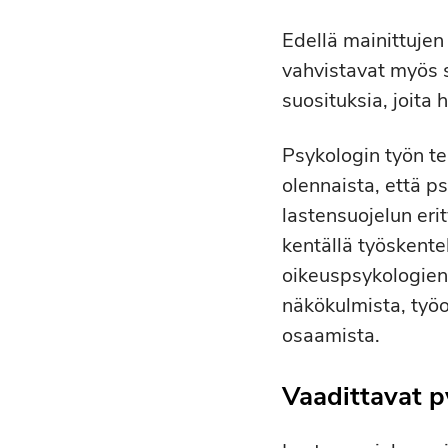
Edellä mainittujen
vahvistavat myös s
suosituksia, joita
Psykologin työn t
olennaista, että p
lastensuojelun eri
kentällä työskent
oikeuspsykologien 
näkökulmista, työo
osaamista.
Vaadittavat p