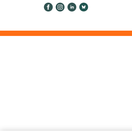
Psykologiliitto Facebookissa
Psykologiliitto Instagramissa
Psykologiliitto LinkedInissä
Psykologiliitto Bluesk