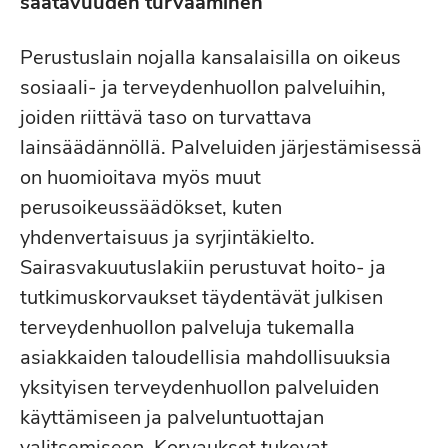
saatavuuden turvaaminen
Perustuslain nojalla kansalaisilla on oikeus
sosiaali- ja terveydenhuollon palveluihin,
joiden riittävä taso on turvattava
lainsäädännöllä. Palveluiden järjestämisessä
on huomioitava myös muut
perusoikeussäädökset, kuten
yhdenvertaisuus ja syrjintäkielto.
Sairasvakuutuslakiin perustuvat hoito- ja
tutkimuskorvaukset täydentävät julkisen
terveydenhuollon palveluja tukemalla
asiakkaiden taloudellisia mahdollisuuksia
yksityisen terveydenhuollon palveluiden
käyttämiseen ja palveluntuottajan
valitsemiseen. Korvaukset tukevat