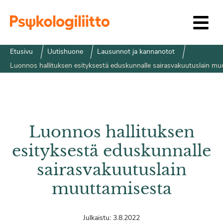
Siirry sisältöön
Etusivu
Uutishuone
Lausunnot ja kannanotot
Luonnos hallituksen esityksestä eduskunnalle sairasvakuutuslain mu
Luonnos hallituksen
esityksestä eduskunnalle
sairasvakuutuslain
muuttamisesta
Julkaistu:
3.8.2022