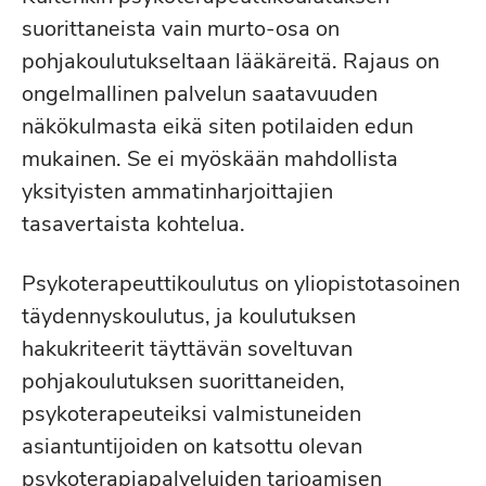
suorittaneista vain murto-osa on
pohjakoulutukseltaan lääkäreitä. Rajaus on
ongelmallinen palvelun saatavuuden
näkökulmasta eikä siten potilaiden edun
mukainen. Se ei myöskään mahdollista
yksityisten ammatinharjoittajien
tasavertaista kohtelua.
Psykoterapeuttikoulutus on yliopistotasoinen
täydennyskoulutus, ja koulutuksen
hakukriteerit täyttävän soveltuvan
pohjakoulutuksen suorittaneiden,
psykoterapeuteiksi valmistuneiden
asiantuntijoiden on katsottu olevan
psykoterapiapalveluiden tarjoamisen