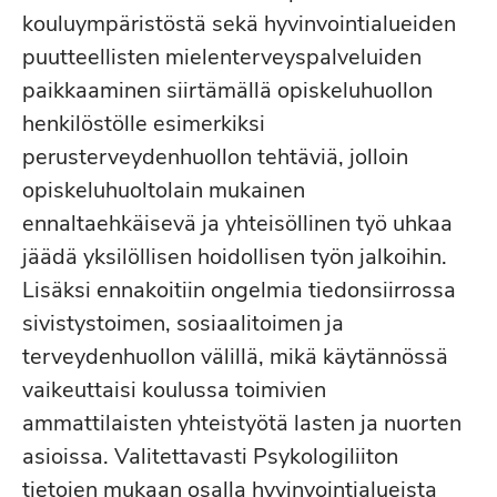
kouluympäristöstä sekä hyvinvointialueiden
puutteellisten mielenterveyspalveluiden
paikkaaminen siirtämällä opiskeluhuollon
henkilöstölle esimerkiksi
perusterveydenhuollon tehtäviä, jolloin
opiskeluhuoltolain mukainen
ennaltaehkäisevä ja yhteisöllinen työ uhkaa
jäädä yksilöllisen hoidollisen työn jalkoihin.
Lisäksi ennakoitiin ongelmia tiedonsiirrossa
sivistystoimen, sosiaalitoimen ja
terveydenhuollon välillä, mikä käytännössä
vaikeuttaisi koulussa toimivien
ammattilaisten yhteistyötä lasten ja nuorten
asioissa. Valitettavasti Psykologiliiton
tietojen mukaan osalla hyvinvointialueista