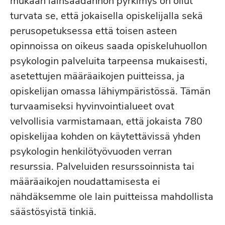
mukaan lainsäädännön pyrkimys on ollut
turvata se, että jokaisella opiskelijalla sekä
perusopetuksessa että toisen asteen
opinnoissa on oikeus saada opiskeluhuollon
psykologin palveluita tarpeensa mukaisesti,
asetettujen määräaikojen puitteissa, ja
opiskelijan omassa lähiympäristössä. Tämän
turvaamiseksi hyvinvointialueet ovat
velvollisia varmistamaan, että jokaista 780
opiskelijaa kohden on käytettävissä yhden
psykologin henkilötyövuoden verran
resurssia. Palveluiden resurssoinnista tai
määräaikojen noudattamisesta ei
nähdäksemme ole lain puitteissa mahdollista
säästösyistä tinkiä.