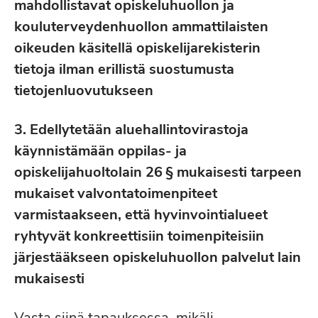
mahdollistavat opiskeluhuollon ja
kouluterveydenhuollon ammattilaisten
oikeuden käsitellä opiskelijarekisterin
tietoja ilman erillistä suostumusta
tietojenluovutukseen
3. Edellytetään aluehallintovirastoja
käynnistämään oppilas- ja
opiskelijahuoltolain 26 § mukaisesti tarpeen
mukaiset valvontatoimenpiteet
varmistaakseen, että hyvinvointialueet
ryhtyvät konkreettisiin toimenpiteisiin
järjestääkseen opiskeluhuollon palvelut lain
mukaisesti
Vasta siinä tapauksessa, mikäli