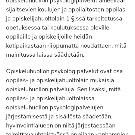
opiskeluhuollon psykologipalvelut alueellaan
sijaitsevien koulujen ja oppilaitosten oppilas-
ja opiskelijahuoltolain 1 §:ssä tarkoitetussa
opetuksessa tai koulutuksessa oleville
oppilaille ja opiskelijoille heidän
kotipaikastaan riippumatta noudattaen, mitä
mainitussa laissa säädetään.
Opiskeluhuollon psykologipalvelut ovat osa
oppilas- ja opiskelijahuoltolain mukaisia
opiskeluhuollon palveluja. Sen lisäksi, mitä
oppilas- ja opiskelijahuoltolaissa
opiskeluhuollon psykologipalvelujen
järjestämisestä ja sisällöstä säädetään,
hyvinvointialueen on niitä järjestäessään
toimittava yhteistyössä oppilaan vanhempien