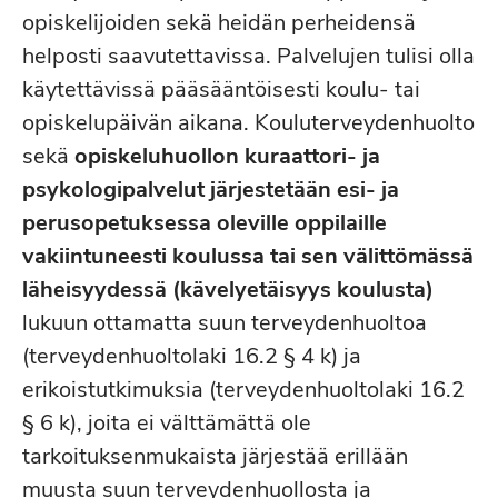
opiskelijoiden sekä heidän perheidensä
helposti saavutettavissa. Palvelujen tulisi olla
käytettävissä pääsääntöisesti koulu- tai
opiskelupäivän aikana. Kouluterveydenhuolto
sekä
opiskeluhuollon kuraattori- ja
psykologipalvelut järjestetään esi- ja
perusopetuksessa oleville oppilaille
vakiintuneesti koulussa tai sen välittömässä
läheisyydessä (kävelyetäisyys koulusta)
lukuun ottamatta suun terveydenhuoltoa
(terveydenhuoltolaki 16.2 § 4 k) ja
erikoistutkimuksia (terveydenhuoltolaki 16.2
§ 6 k), joita ei välttämättä ole
tarkoituksenmukaista järjestää erillään
muusta suun terveydenhuollosta ja