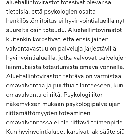
aluehallintovirastot totesivat olevansa
tietoisia, että psykologien osalta
henkilöstömitoitus ei hyvinvointialueilla nyt
suurelta osin toteudu. Aluehallintovirastot
kuitenkin korostivat, että ensisijainen
valvontavastuu on palveluja järjestävillä
hyvinvointialueilla, jotka valvovat palvelujen
lainmukaista toteutumista omavalvonnalla.
Aluehallintoviraston tehtävä on varmistaa
omavalvontaa ja puuttua tilanteeseen, kun
omavalvonta ei riitä. Psykologiliiton
näkemyksen mukaan psykologipalvelujen
riittämättömyyden toteaminen
omavalvonnassa ei ole riittävä toimenpide.
Kun hyvinvointialueet karsivat lakisääteisiä