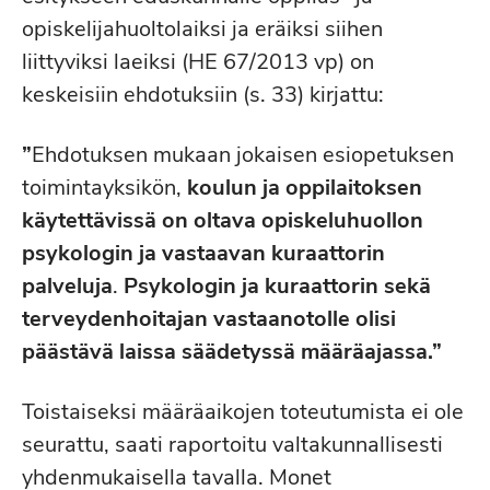
opiskelijahuoltolaiksi ja eräiksi siihen
liittyviksi laeiksi (HE 67/2013 vp) on
keskeisiin ehdotuksiin (s. 33) kirjattu:
”
Ehdotuksen mukaan jokaisen esiopetuksen
toimintayksikön,
koulun ja oppilaitoksen
käytettävissä on oltava opiskeluhuollon
psykologin ja vastaavan kuraattorin
palveluja
.
Psykologin ja kuraattorin sekä
terveydenhoitajan vastaanotolle olisi
päästävä laissa säädetyssä määräajassa.”
Toistaiseksi määräaikojen toteutumista ei ole
seurattu, saati raportoitu valtakunnallisesti
yhdenmukaisella tavalla. Monet