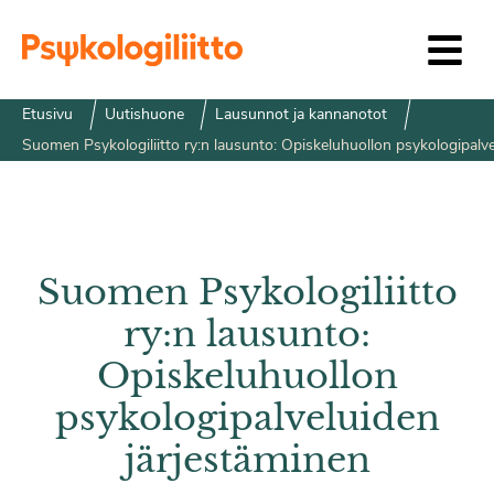
Siirry sisältöön
Etusivu
Uutishuone
Lausunnot ja kannanotot
Suomen Psykologiliitto ry:n lausunto: Opiskeluhuollon psykologipalve
Suomen Psykologiliitto
ry:n lausunto:
Opiskeluhuollon
psykologipalveluiden
järjestäminen