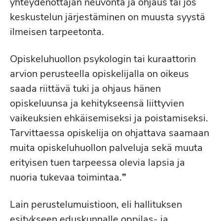
yhteydenottajan neuvonta ja ohjaus tai jos
keskustelun järjestäminen on muusta syystä
ilmeisen tarpeetonta.
Opiskeluhuollon psykologin tai kuraattorin
arvion perusteella opiskelijalla on oikeus
saada riittävä tuki ja ohjaus hänen
opiskeluunsa ja kehitykseensä liittyvien
vaikeuksien ehkäisemiseksi ja poistamiseksi.
Tarvittaessa opiskelija on ohjattava saamaan
muita opiskeluhuollon palveluja sekä muuta
erityisen tuen tarpeessa olevia lapsia ja
nuoria tukevaa toimintaa.
”
Lain perustelumuistioon, eli hallituksen
esitykseen eduskunnalle oppilas- ja