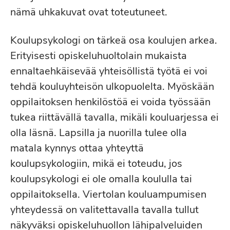
nämä uhkakuvat ovat toteutuneet.
Koulupsykologi on tärkeä osa koulujen arkea.
Erityisesti opiskeluhuoltolain mukaista
ennaltaehkäisevää yhteisöllistä työtä ei voi
tehdä kouluyhteisön ulkopuolelta. Myöskään
oppilaitoksen henkilöstöä ei voida työssään
tukea riittävällä tavalla, mikäli kouluarjessa ei
olla läsnä. Lapsilla ja nuorilla tulee olla
matala kynnys ottaa yhteyttä
koulupsykologiin, mikä ei toteudu, jos
koulupsykologi ei ole omalla koululla tai
oppilaitoksella. Viertolan kouluampumisen
yhteydessä on valitettavalla tavalla tullut
näkyväksi opiskeluhuollon lähipalveluiden