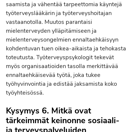
saamista ja vähentää tarpeettomia käyntejä
työterveyslääkärin ja työterveyshoitajan
vastaanotolla. Muutos parantaisi
mielenterveyden ylläpitämiseen ja
mielenterveysongelmien ennaltaehkäisyyn
kohdentuvan tuen oikea-aikaista ja tehokasta
toteutusta. Työterveyspsykologit tekevät
myös organisaatioiden tasolla merkittävää
ennaltaehkäisevää työtä, joka tukee
työhyvinvointia ja edistää jaksamista koko
työyhteisössä.
Kysymys 6. Mitkä ovat
tärkeimmät keinonne sosiaali-
ja terveyspalveluiden