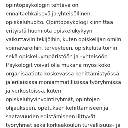
opintopsykologin tehtävä on
ennaltaehkäisevä ja yhteisöllinen
opiskeluhuolto. Opintopsykologi kiinnittää
erityistä huomiota opiskelukykyyn
vaikuttaviin tekijöihin, kuten opiskelijan omiin
voimavaroihin, terveyteen, opiskelutaitoihin
sekä opiskeluympäristöön ja -yhteisöön.
Psykologit voivat olla mukana myös koko
organisaatiota koskevassa kehittämistyössä
ja erilaisissa moniammatillisissa työryhmissä
ja verkostoissa, kuten
opiskeluhyvinvointiryhmät, opintojen
ohjaukseen, opetuksen kehittämiseen ja
saatavuuden edistämiseen liittyvät
työryhmät sekä korkeakoulun turvallisuus- ja