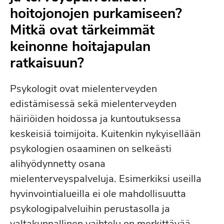
hoitojonojen purkamiseen?
Mitkä ovat tärkeimmät
keinonne hoitajapulan
ratkaisuun?
Psykologit ovat mielenterveyden
edistämisessä sekä mielenterveyden
häiriöiden hoidossa ja kuntoutuksessa
keskeisiä toimijoita. Kuitenkin nykyisellään
psykologien osaaminen on selkeästi
alihyödynnetty osana
mielenterveyspalveluja. Esimerkiksi useilla
hyvinvointialueilla ei ole mahdollisuutta
psykologipalveluihin perustasolla ja
valtakunnallinen vaihtelu on merkittävää.