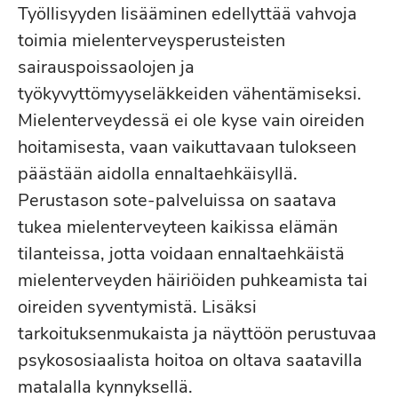
Työllisyyden lisääminen edellyttää vahvoja
toimia mielenterveysperusteisten
sairauspoissaolojen ja
työkyvyttömyyseläkkeiden vähentämiseksi.
Mielenterveydessä ei ole kyse vain oireiden
hoitamisesta, vaan vaikuttavaan tulokseen
päästään aidolla ennaltaehkäisyllä.
Perustason sote-palveluissa on saatava
tukea mielenterveyteen kaikissa elämän
tilanteissa, jotta voidaan ennaltaehkäistä
mielenterveyden häiriöiden puhkeamista tai
oireiden syventymistä. Lisäksi
tarkoituksenmukaista ja näyttöön perustuvaa
psykososiaalista hoitoa on oltava saatavilla
matalalla kynnyksellä.