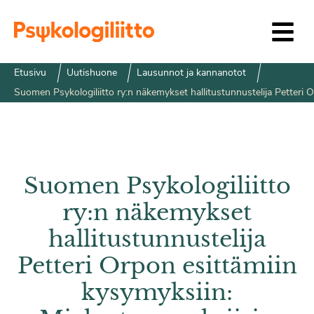
Siirry sisältöön
Etusivu
Uutishuone
Lausunnot ja kannanotot
Suomen Psykologiliitto ry:n näkemykset hallitustunnustelija Petteri 
Suomen Psykologiliitto
ry:n näkemykset
hallitustunnustelija
Petteri Orpon esittämiin
kysymyksiin: