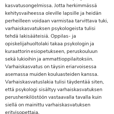
kasvatusongelmissa. Jotta herkimmässä
kehitysvaiheessa oleville lapsille ja heidän
perheilleen voidaan varmistaa tarvittava tuki,
varhaiskasvatuksen psykologeista tulisi
tehdä lakisääteisiä. Oppilas- ja
opiskelijahuoltolaki takaa psykologin ja
kuraattorin esiopetukseen, peruskouluun
sekä lukioihin ja ammattioppilaitoksiin.
Varhaiskasvatus on täysin eriarvoisessa
asemassa muiden kouluasteiden kanssa.
Varhaiskasvatuslakia tulisi täydentää siten,
että psykologi sisältyy varhaiskasvatuksen
perushenkilöstöön vastaavalla tavalla kuin
siellä on mainittu varhaiskasvatuksen
erityisopettaja.