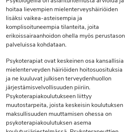
Psykologeilla on asiantuntemusta arvioida ja
hoitaa lievempien mielenterveyshäiriöiden
lisäksi vaikea-asteisempia ja
komplisoituneempia tilanteita, joita
erikoissairaanhoidon ohella myös perustason
palveluissa kohdataan.
Psykoterapiat ovat keskeinen osa kansallisia
mielenterveyden häiriöiden hoitosuosituksia
ja ne kuuluvat julkisen terveydenhuollon
järjestämisvelvollisuuden piiriin.
Psykoterapiakoulutukseen liittyy
muutostarpeita, joista keskeisin koulutuksen
maksullisuuden muuttamisen ohessa on
psykoterapiakoulutuksen asema
koulutusjärjestelmässä. Psykoterapeuttien