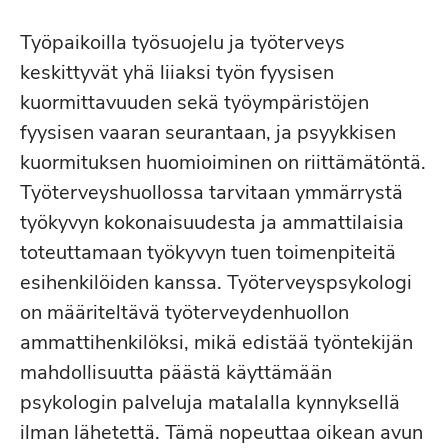
Työpaikoilla työsuojelu ja työterveys
keskittyvät yhä liiaksi työn fyysisen
kuormittavuuden sekä työympäristöjen
fyysisen vaaran seurantaan, ja psyykkisen
kuormituksen huomioiminen on riittämätöntä.
Työterveyshuollossa tarvitaan ymmärrystä
työkyvyn kokonaisuudesta ja ammattilaisia
toteuttamaan työkyvyn tuen toimenpiteitä
esihenkilöiden kanssa. Työterveyspsykologi
on määriteltävä työterveydenhuollon
ammattihenkilöksi, mikä edistää työntekijän
mahdollisuutta päästä käyttämään
psykologin palveluja matalalla kynnyksellä
ilman lähetettä. Tämä nopeuttaa oikean avun