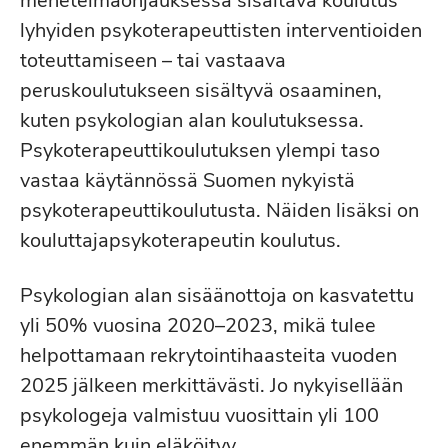
menetelmäohjauksessa sisältävä koulutus
lyhyiden psykoterapeuttisten interventioiden
toteuttamiseen – tai vastaava
peruskoulutukseen sisältyvä osaaminen,
kuten psykologian alan koulutuksessa.
Psykoterapeuttikoulutuksen ylempi taso
vastaa käytännössä Suomen nykyistä
psykoterapeuttikoulutusta. Näiden lisäksi on
kouluttajapsykoterapeutin koulutus.
Psykologian alan sisäänottoja on kasvatettu
yli 50% vuosina 2020–2023, mikä tulee
helpottamaan rekrytointihaasteita vuoden
2025 jälkeen merkittävästi. Jo nykyisellään
psykologeja valmistuu vuosittain yli 100
enemmän kuin eläköityy.