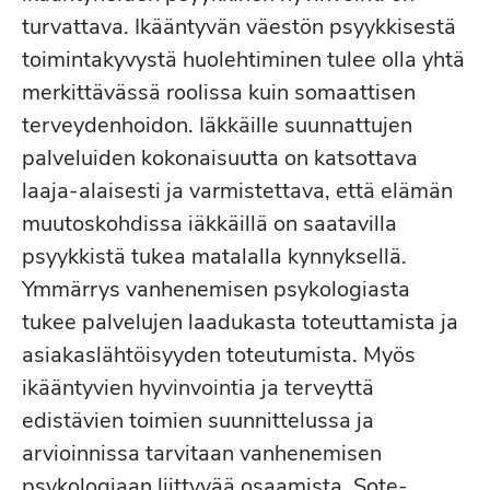
turvattava. Ikääntyvän väestön psyykkisestä
toimintakyvystä huolehtiminen tulee olla yhtä
merkittävässä roolissa kuin somaattisen
terveydenhoidon. Iäkkäille suunnattujen
palveluiden kokonaisuutta on katsottava
laaja-alaisesti ja varmistettava, että elämän
muutoskohdissa iäkkäillä on saatavilla
psyykkistä tukea matalalla kynnyksellä.
Ymmärrys vanhenemisen psykologiasta
tukee palvelujen laadukasta toteuttamista ja
asiakaslähtöisyyden toteutumista. Myös
ikääntyvien hyvinvointia ja terveyttä
edistävien toimien suunnittelussa ja
arvioinnissa tarvitaan vanhenemisen
psykologiaan liittyvää osaamista. Sote-