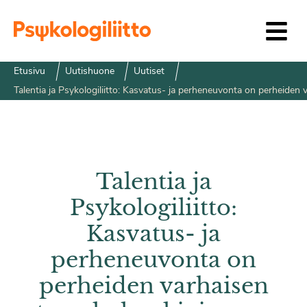
Siirry sisältöön
Etusivu
Uutishuone
Uutiset
Talentia ja Psykologiliitto: Kasvatus- ja perheneuvonta on perheiden 
Talentia ja
Psykologiliitto:
Kasvatus- ja
perheneuvonta on
perheiden varhaisen