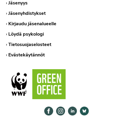
›
Jäsenyys
›
Jäsenyhdistykset
›
Kirjaudu jäsenalueelle
›
Löydä psykologi
›
Tietosuojaselosteet
›
Evästekäytännöt
Psykologiliitto Facebookissa
Psykologiliitto Instagramissa
Psykologiliitto LinkedInissä
Psykologiliitto Bluesk