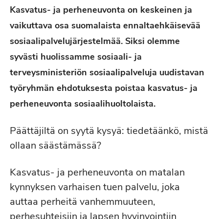
Kasvatus- ja perheneuvonta on keskeinen ja
vaikuttava osa suomalaista ennaltaehkäisevää
sosiaalipalvelujärjestelmää. Siksi olemme
syvästi huolissamme sosiaali- ja
terveysministeriön sosiaalipalveluja uudistavan
työryhmän ehdotuksesta poistaa kasvatus- ja
perheneuvonta sosiaalihuoltolaista.
Päättäjiltä on syytä kysyä: tiedetäänkö, mistä
ollaan säästämässä?
Kasvatus- ja perheneuvonta on matalan
kynnyksen varhaisen tuen palvelu, joka
auttaa perheitä vanhemmuuteen,
perhesuhteisiin ja lapsen hyvinvointiin