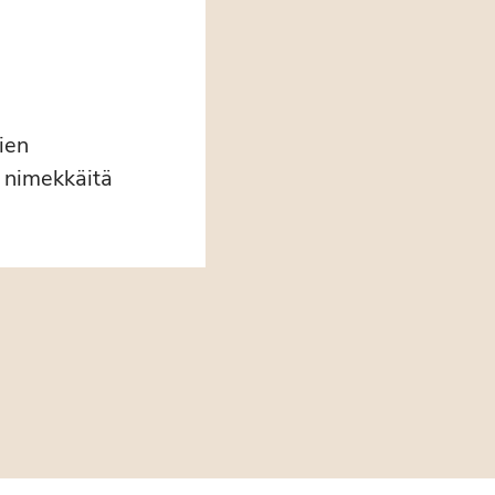
ien
a nimekkäitä