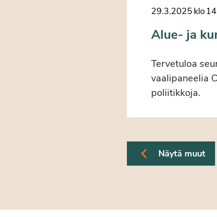
29.3.2025
klo
14
Alue- ja ku
Tervetuloa seu
vaalipaneelia O
poliitikkoja.
Näytä muut