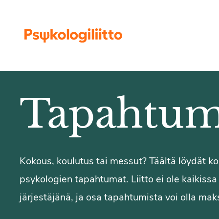
Siirry sisältöön
Tapahtum
Kokous, koulutus tai messut? Täältä löydät 
psykologien tapahtumat. Liitto ei ole kaikiss
järjestäjänä, ja osa tapahtumista voi olla maks