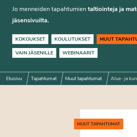
Jo menneiden tapahtumien
taltiointeja ja ma
jäsensivuilta.
KOKOUKSET
KOULUTUKSET
MUUT TAPAHT
VAIN JÄSENILLE
WEBINAARIT
Etusivu
Tapahtumat
Muut tapahtumat
Alue- ja kun
MUUT TAPAHTUMAT