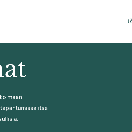
J
at
koko maan
a tapahtumissa itse
ullisia.