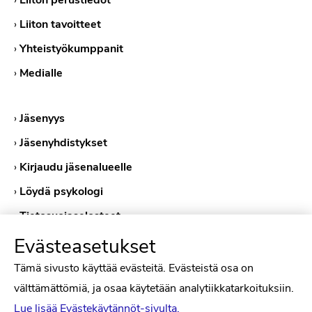
›
Liiton perustiedot
›
Liiton tavoitteet
›
Yhteistyökumppanit
›
Medialle
›
Jäsenyys
›
Jäsenyhdistykset
›
Kirjaudu jäsenalueelle
›
Löydä psykologi
›
Tietosuojaselosteet
›
Evästekäytännöt
Evästeasetukset
Tämä sivusto käyttää evästeitä. Evästeistä osa on
välttämättömiä, ja osaa käytetään analytiikkatarkoituksiin.
Lue lisää Evästekäytännöt-sivulta.