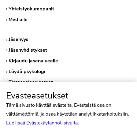
›
Yhteistyökumppanit
›
Medialle
›
Jäsenyys
›
Jäsenyhdistykset
›
Kirjaudu jäsenalueelle
›
Löydä psykologi
›
Tietosuojaselosteet
›
Evästekäytännöt
Evästeasetukset
Tämä sivusto käyttää evästeitä. Evästeistä osa on
välttämättömiä, ja osaa käytetään analytiikkatarkoituksiin.
Lue lisää Evästekäytännöt-sivulta.