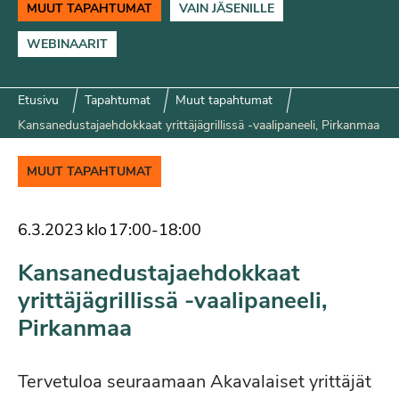
MUUT TAPAHTUMAT
VAIN JÄSENILLE
WEBINAARIT
Etusivu
Tapahtumat
Muut tapahtumat
Kansanedustajaehdokkaat yrittäjägrillissä -vaalipaneeli, Pirkanmaa
MUUT TAPAHTUMAT
6.3.2023
klo
17:00
-
18:00
Kansanedustajaehdokkaat
yrittäjägrillissä -vaalipaneeli,
Pirkanmaa
Tervetuloa seuraamaan Akavalaiset yrittäjät