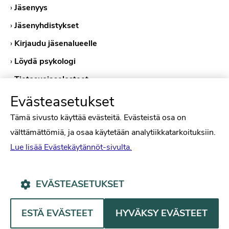
›
Jäsenyys
›
Jäsenyhdistykset
›
Kirjaudu jäsenalueelle
›
Löydä psykologi
›
Tietosuojaselosteet
›
Evästekäytännöt
Evästeasetukset
Tämä sivusto käyttää evästeitä. Evästeistä osa on
välttämättömiä, ja osaa käytetään analytiikkatarkoituksiin.
Lue lisää Evästekäytännöt-sivulta.
EVÄSTEASETUKSET
Psykologiliitto Facebookissa
Psykologiliitto Instagramissa
Psykologiliitto LinkedInissä
Psykologiliitto Bluesk
ESTÄ EVÄSTEET
HYVÄKSY EVÄSTEET