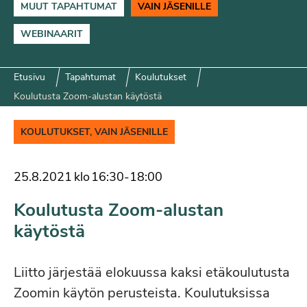
MUUT TAPAHTUMAT
VAIN JÄSENILLE
WEBINAARIT
Etusivu
Tapahtumat
Koulutukset
Koulutusta Zoom-alustan käytöstä
KOULUTUKSET, VAIN JÄSENILLE
25.8.2021
klo
16:30
-
18:00
Koulutusta Zoom-alustan
käytöstä
Liitto järjestää elokuussa kaksi etäkoulutusta
Zoomin käytön perusteista. Koulutuksissa