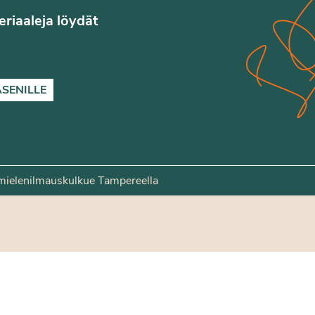
teriaaleja löydät
ÄSENILLE
mielenilmauskulkue Tampereella