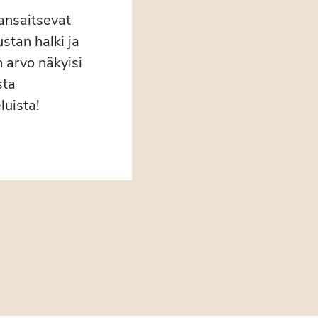
 ansaitsevat
tan halki ja
 arvo näkyisi
sta
luista!