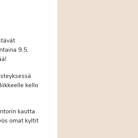
stävät
taina 9.5.
ää!
isteyksessä
iikkeelle kello
ntorin kautta
Myös omat kyltit