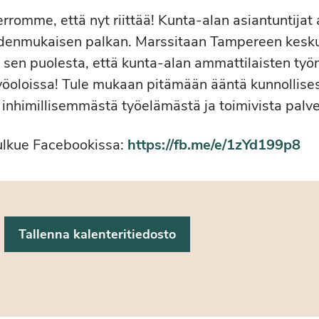
rromme, että nyt riittää! Kunta-alan asiantuntijat
denmukaisen palkan. Marssitaan Tampereen keskus
 sen puolesta, että kunta-alan ammattilaisten työn
 työoloissa! Tule mukaan pitämään ääntä kunnollise
 inhimillisemmästä työelämästä ja toimivista palve
ulkue Facebookissa:
https://fb.me/e/1zYd199p8