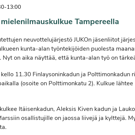
30
-
13:00
 mielenilmauskulkue Tampereella
utettujen neuvottelujärjestö JUKOn jäsenliitot järje
lkueen kunta-alan työntekijöiden puolesta maanan
. Nyt on aika näyttää, että kunta-alan työ on tärke
llo 11.30 Finlaysoninkadun ja Polttimonkadun r
paikalla (osoite on Polttimonkatu 2). Kulkue lähtee l
 kulkee Itäisenkadun, Aleksis Kiven kadun ja Lauko
arssiin osallistujille on jaossa liivejä ja kylttejä. 
ta.