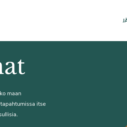
J
at
koko maan
a tapahtumissa itse
ullisia.