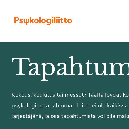
Siirry sisältöön
Tapahtum
Kokous, koulutus tai messut? Täältä löydät 
psykologien tapahtumat. Liitto ei ole kaikiss
järjestäjänä, ja osa tapahtumista voi olla maks