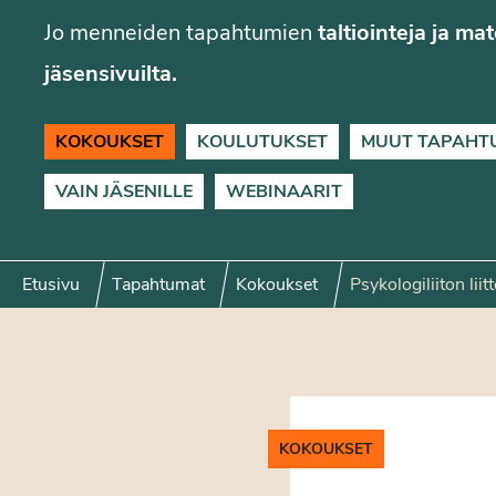
Jo menneiden tapahtumien
taltiointeja ja ma
jäsensivuilta.
KOKOUKSET
KOULUTUKSET
MUUT TAPAHT
VAIN JÄSENILLE
WEBINAARIT
Etusivu
Tapahtumat
Kokoukset
Psykologiliiton li
KOKOUKSET