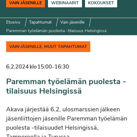
VAIN JÄSENILLE
WEBINAARIT
KOKOUKSET
Etusivu
Tapahtumat
Vain jäsenille
Paremman työelämän puolesta -tilaisuus Helsingissä
VAIN JÄSENILLE, MUUT TAPAHTUMAT
6.2.2024
klo
15:00
-
16:30
Paremman työelämän puolesta -
tilaisuus Helsingissä
Akava järjestää 6.2. ulosmarssien jälkeen
jäsenliittojen jäsenille Paremman työelämän
puolesta -tilaisuudet Helsingissä,
Tampereella ja Turussa.