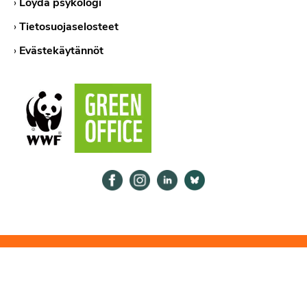
›
Löydä psykologi
›
Tietosuojaselosteet
›
Evästekäytännöt
Psykologiliitto Facebookissa
Psykologiliitto Instagramissa
Psykologiliitto LinkedInissä
Psykologiliitto Bluesk