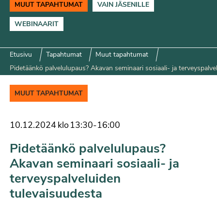
MUUT TAPAHTUMAT
VAIN JÄSENILLE
WEBINAARIT
Etusivu
Tapahtumat
Muut tapahtumat
Pidetäänkö palvelulupaus? Akavan seminaari sosiaali- ja terveyspalve
MUUT TAPAHTUMAT
10.12.2024
klo
13:30
-
16:00
Pidetäänkö palvelulupaus?
Akavan seminaari sosiaali- ja
terveyspalveluiden
tulevaisuudesta