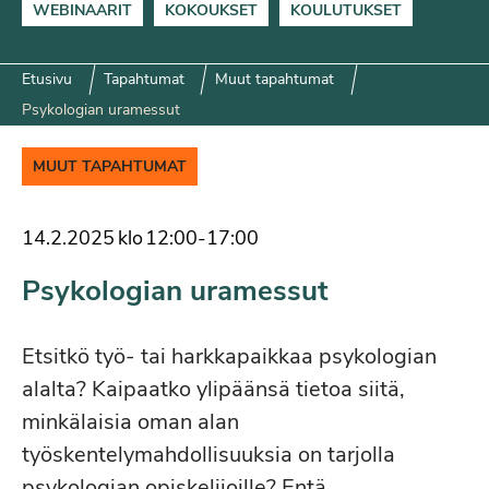
WEBINAARIT
KOKOUKSET
KOULUTUKSET
Etusivu
Tapahtumat
Muut tapahtumat
Psykologian uramessut
MUUT TAPAHTUMAT
14.2.2025
klo
12:00
-
17:00
Psykologian uramessut
Etsitkö työ- tai harkkapaikkaa psykologian
alalta? Kaipaatko ylipäänsä tietoa siitä,
minkälaisia oman alan
työskentelymahdollisuuksia on tarjolla
psykologian opiskelijoille? Entä