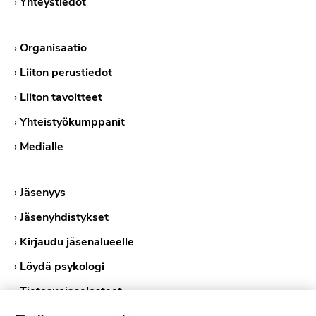
›
Yhteystiedot
›
Organisaatio
›
Liiton perustiedot
›
Liiton tavoitteet
›
Yhteistyökumppanit
›
Medialle
›
Jäsenyys
›
Jäsenyhdistykset
›
Kirjaudu jäsenalueelle
›
Löydä psykologi
›
Tietosuojaselosteet