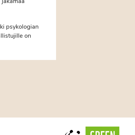
n jakamaa
kki psykologian
listujille on