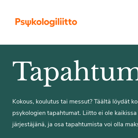
Siirry sisältöön
Tapahtum
Kokous, koulutus tai messut? Täältä löydät 
psykologien tapahtumat. Liitto ei ole kaikiss
järjestäjänä, ja osa tapahtumista voi olla maks