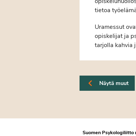
opiskeluhuollo
tietoa työelämä
Uramessut ovat
opiskelijat ja p
tarjolla kahvia
Näytä muut
Suomen Psykologiliitto 