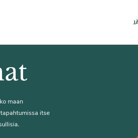
J
at
koko maan
a tapahtumissa itse
ullisia.