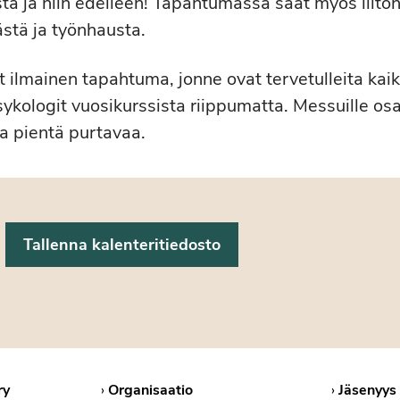
sta ja niin edelleen! Tapahtumassa saat myös liito
stä ja työnhausta.
 ilmainen tapahtuma, jonne ovat tervetulleita kai
sykologit vuosikurssista riippumatta. Messuille osal
 ja pientä purtavaa.
ry
›
Organisaatio
›
Jäsenyys