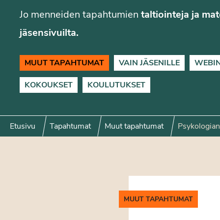
Jo menneiden tapahtumien
taltiointeja ja ma
jäsensivuilta.
MUUT TAPAHTUMAT
VAIN JÄSENILLE
WEBI
KOKOUKSET
KOULUTUKSET
Etusivu
Tapahtumat
Muut tapahtumat
Psykologian
MUUT TAPAHTUMAT