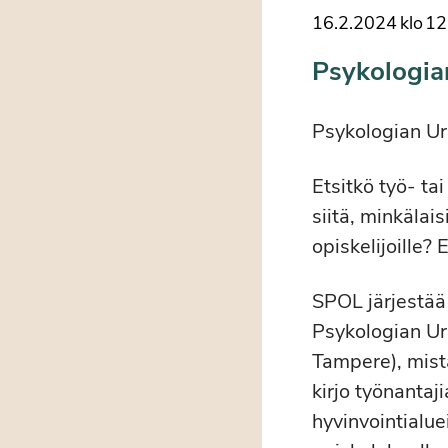
16.2.2024
klo
12
Psykologia
Psykologian Ur
Etsitkö työ- ta
siitä, minkälai
opiskelijoille?
SPOL järjestää
Psykologian Ur
Tampere), mist
kirjo työnantaji
hyvinvointialue