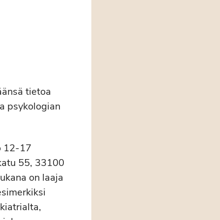
äänsä tietoa
la psykologian
o 12-17
katu 55, 33100
Mukana on laaja
 esimerkiksi
iatrialta,