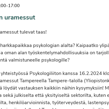
:00
-
17:00
n uramessut
amessut tulevat taas!
i harkkapaikkaa psykologian alalta? Kaipaatko ylip
sia oman alan työskentelymahdollisuuksia on tarjol
 Entä valmistuneelle psykologille?
 yhteistyössä Psykologiliiton kanssa 16.2.2024 kl
amessut Tampereella Tampere-talolla (Yliopiston
ä löydät vastauksen kaikkiin näihin kysymyksiin! 
a sekä julkiselta että yksityiseltä sektorilta, kuten
ilta, henkilöarvioinnista, työterveydestä, lastenpsyk