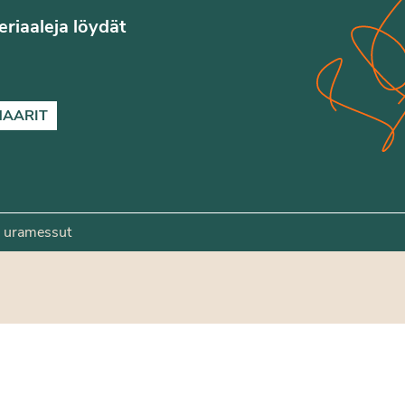
teriaaleja löydät
NAARIT
 uramessut