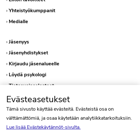
›
Yhteistyökumppanit
›
Medialle
›
Jäsenyys
›
Jäsenyhdistykset
›
Kirjaudu jäsenalueelle
›
Löydä psykologi
›
Tietosuojaselosteet
›
Evästekäytännöt
Evästeasetukset
Tämä sivusto käyttää evästeitä. Evästeistä osa on
välttämättömiä, ja osaa käytetään analytiikkatarkoituksiin.
Lue lisää Evästekäytännöt-sivulta.