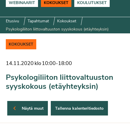
WEBINAARIT
KOKOUKSET
KOULUTUKSET
Etusivu
Tapahtumat
Kokoukset
Psykologiliiton liittovaltuuston syyskokous (etäyhteyksin)
KOKOUKSET
14.11.2020
klo
10:00
-
18:00
Psykologiliiton liittovaltuuston
syyskokous (etäyhteyksin)
Näytä muut