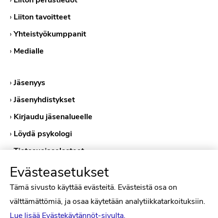
›
Liiton perustiedot
›
Liiton tavoitteet
›
Yhteistyökumppanit
›
Medialle
›
Jäsenyys
›
Jäsenyhdistykset
›
Kirjaudu jäsenalueelle
›
Löydä psykologi
›
Tietosuojaselosteet
›
Evästekäytännöt
Evästeasetukset
Tämä sivusto käyttää evästeitä. Evästeistä osa on
välttämättömiä, ja osaa käytetään analytiikkatarkoituksiin.
Lue lisää Evästekäytännöt-sivulta.