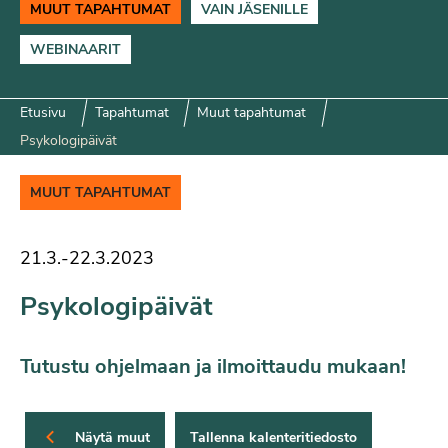
MUUT TAPAHTUMAT
VAIN JÄSENILLE
WEBINAARIT
Etusivu
Tapahtumat
Muut tapahtumat
Psykologipäivät
MUUT TAPAHTUMAT
21.3.
-
22.3.2023
Psykologipäivät
Tutustu ohjelmaan ja ilmoittaudu mukaan!
Näytä muut