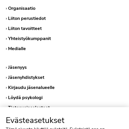
›
Organisaatio
›
Liiton perustiedot
›
Liiton tavoitteet
›
Yhteistyökumppanit
›
Medialle
›
Jäsenyys
›
Jäsenyhdistykset
›
Kirjaudu jäsenalueelle
›
Löydä psykologi
›
Tietosuojaselosteet
›
Evästekäytännöt
Evästeasetukset