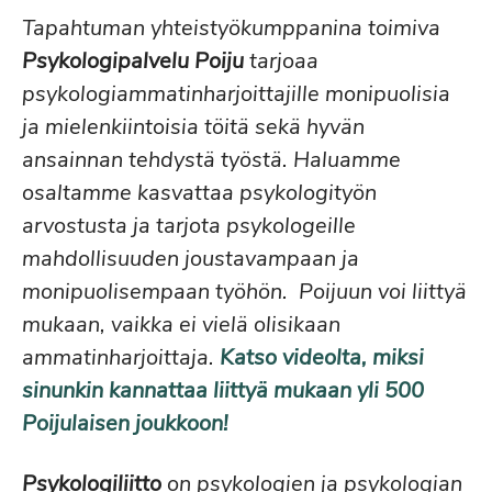
Tapahtuman yhteistyökumppanina toimiva
Psykologipalvelu Poiju
tarjoaa
psykologiammatinharjoittajille monipuolisia
ja mielenkiintoisia töitä sekä hyvän
ansainnan tehdystä työstä. Haluamme
osaltamme kasvattaa psykologityön
arvostusta ja tarjota psykologeille
mahdollisuuden joustavampaan ja
monipuolisempaan työhön. Poijuun voi
liittyä
mukaan, vaikka ei vielä olisikaan
ammatinharjoittaja.
Katso videolta, miksi
sinunkin kannattaa liittyä mukaan yli 500
Poijulaisen joukkoon!
Psykologiliitto
on psykologien ja psykologian