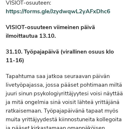
VISIOT-osuuteen:
https://forms.gle/JzydwqwL2yAFxDhc6
VISIOT-osuuteen viimeinen päivä
ilmoittautua 13.10.
31.10. Työpajapäivä (virallinen osuus klo
11-16)
Tapahtuma saa jatkoa seuraavan päivän
livetyöpajassa, jossa pääset pohtimaan miltä
juuri sinun psykologiyrittäjyytesi voisi näyttää
ja mitä ongelmia sinä voisit lähteä yrittäjänä
ratkaisemaan. Työpajapäivänä tapaat myös
muita yrittäjyydestä kiinnostuneita kollegoita
ja pääset kirkastamaan omannäköisen