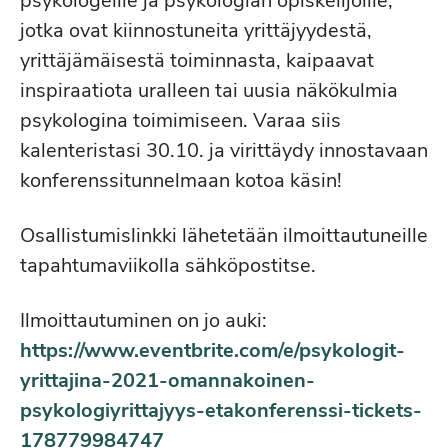
psykologeille ja psykologian opiskelijoille,
jotka ovat kiinnostuneita yrittäjyydestä,
yrittäjämäisestä toiminnasta, kaipaavat
inspiraatiota uralleen tai uusia näkökulmia
psykologina toimimiseen. Varaa siis
kalenteristasi 30.10. ja virittäydy innostavaan
konferenssitunnelmaan kotoa käsin!
Osallistumislinkki lähetetään ilmoittautuneille
tapahtumaviikolla sähköpostitse.
Ilmoittautuminen on jo auki:
https://www.eventbrite.com/e/psykologit-
yrittajina-2021-omannakoinen-
psykologiyrittajyys-etakonferenssi-tickets-
178779984747