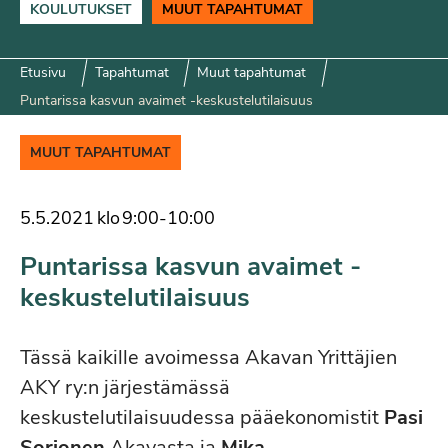
KOULUTUKSET
MUUT TAPAHTUMAT
Etusivu
Tapahtumat
Muut tapahtumat
Puntarissa kasvun avaimet -keskustelutilaisuus
MUUT TAPAHTUMAT
5.5.2021
klo
9:00
-
10:00
Puntarissa kasvun avaimet -
keskustelutilaisuus
Tässä kaikille avoimessa Akavan Yrittäjien
AKY ry:n järjestämässä
keskustelutilaisuudessa pääekonomistit
Pasi
Sorjonen
Akavasta ja
Mika