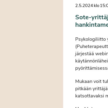
2.5.2024
klo
15:
Sote-yrittä
hankintam
Psykologiliitto
(Puheterapeutti
järjestää webin
käytännönläheis
pyörittämisessä
Mukaan voit tul
pitkään yrittäj
katsottavaksi 