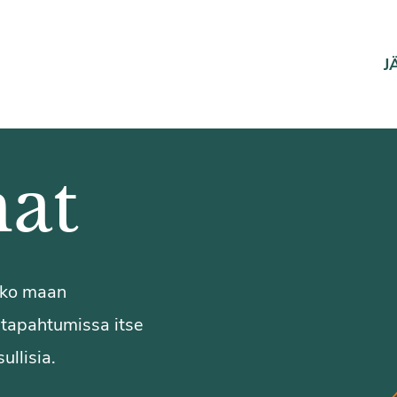
J
at
koko maan
a tapahtumissa itse
ullisia.