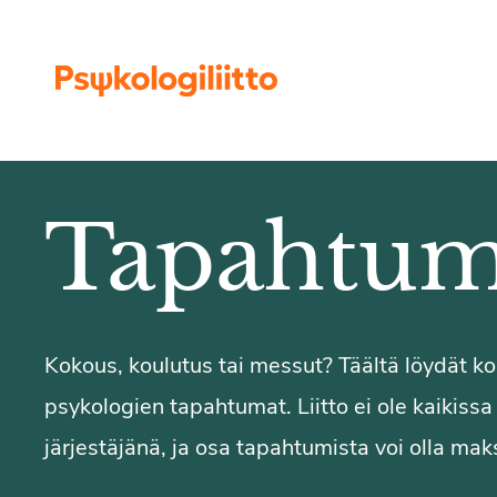
Siirry sisältöön
Tapahtum
Kokous, koulutus tai messut? Täältä löydät 
psykologien tapahtumat. Liitto ei ole kaikiss
järjestäjänä, ja osa tapahtumista voi olla maks