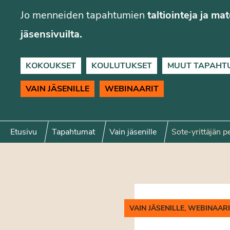
Jo menneiden tapahtumien
taltiointeja ja ma
jäsensivuilta.
KOKOUKSET
KOULUTUKSET
MUUT TAPAHT
VAIN JÄSENILLE
WEBINAARIT
Etusivu
Tapahtumat
Vain jäsenille
Sote-yrittäjän 
VAIN JÄSENILLE, WEBINAAR