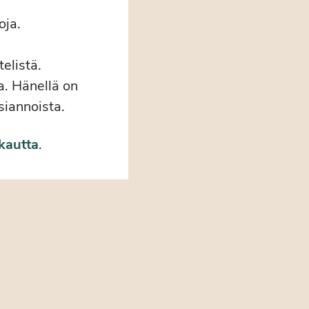
oja.
elistä.
a. Hänellä on
siannoista.
 kautta
.