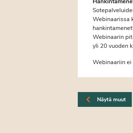
Hankintamene
Sotepalveluide
Webinaarissa k
hankintamenett
Webinaarin pi
yli 20 vuoden k
Webinaariin ei 
Näytä muut