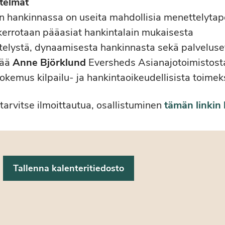
telmät
n hankinnassa on useita mahdollisia menettelytap
errotaan pääasiat hankintalain mukaisesta
elystä, dynaamisesta hankinnasta sekä palveluset
tää
Anne Björklund
Eversheds Asianajotoimistost
okemus kilpailu- ja hankintaoikeudellisista toimek
tarvitse ilmoittautua, osallistuminen
tämän linkin