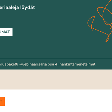
teriaaleja löydät
UMAT
peruspaketti -webinaarisarja osa 4: hankintamenetelmät
IT