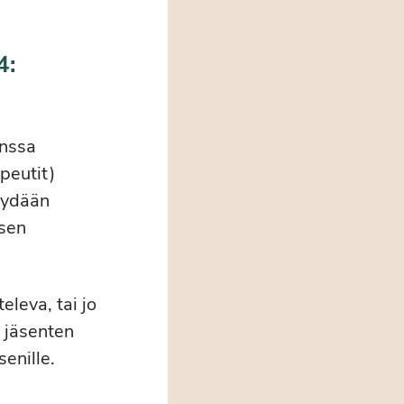
4:
anssa
peutit)
käydään
ksen
eleva, tai jo
t jäsenten
enille.