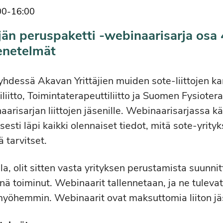
00
-
16:00
jän peruspaketti -webinaarisarja osa 
enetelmät
 yhdessä Akavan Yrittäjien muiden sote-liittojen k
liitto, Toimintaterapeuttiliitto ja Suomen Fysiotera
aarisarjan liittojen jäsenille. Webinaarisarjassa 
esti läpi kaikki olennaiset tiedot, mitä sote-yrity
 tarvitset.
la, olit sitten vasta yrityksen perustamista suunnitt
änä toiminut. Webinaarit tallennetaan, ja ne tuleva
myöhemmin. Webinaarit ovat maksuttomia liiton jäs